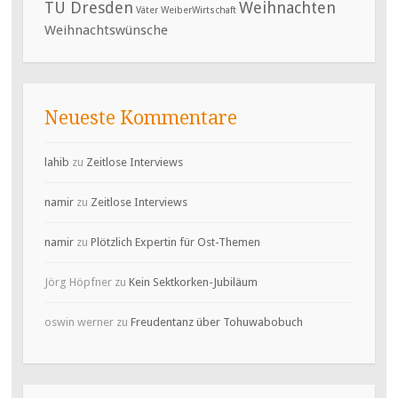
TU Dresden
Weihnachten
Väter
WeiberWirtschaft
Weihnachtswünsche
Neueste Kommentare
lahib
zu
Zeitlose Interviews
namir
zu
Zeitlose Interviews
namir
zu
Plötzlich Expertin für Ost-Themen
Jörg Höpfner
zu
Kein Sektkorken-Jubiläum
oswin werner
zu
Freudentanz über Tohuwabobuch