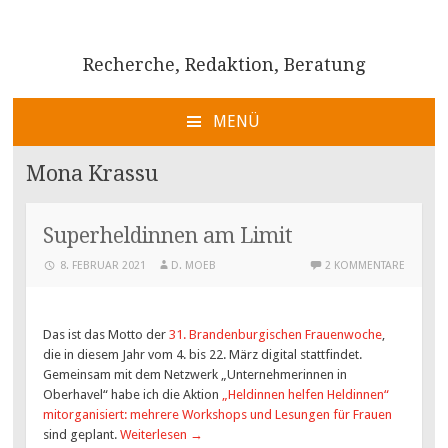
Recherche, Redaktion, Beratung
MENÜ
ZUM
INHALT
Mona Krassu
SPRINGEN
Superheldinnen am Limit
8. FEBRUAR 2021
D. MOEB
2 KOMMENTARE
Das ist das Motto der
31. Brandenburgischen Frauenwoche
,
die in diesem Jahr vom 4. bis 22. März digital stattfindet.
Gemeinsam mit dem Netzwerk „Unternehmerinnen in
Oberhavel“ habe ich die Aktion
„Heldinnen helfen Heldinnen“
mitorganisiert: mehrere Workshops und Lesungen für Frauen
sind geplant.
Weiterlesen
→