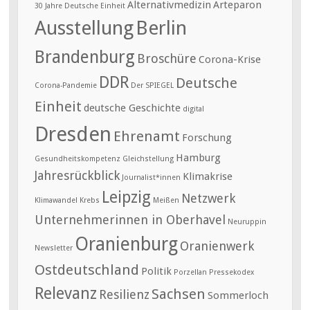
Alternativmedizin
Arteparon
30 Jahre Deutsche Einheit
Ausstellung
Berlin
Brandenburg
Broschüre
Corona-Krise
DDR
Deutsche
Corona-Pandemie
Der SPIEGEL
Einheit
deutsche Geschichte
digital
Dresden
Ehrenamt
Forschung
Hamburg
Gesundheitskompetenz
Gleichstellung
Jahresrückblick
Klimakrise
Journalist*innen
Leipzig
Netzwerk
Klimawandel
Krebs
Meißen
Unternehmerinnen in Oberhavel
Neuruppin
Oranienburg
Oranienwerk
Newsletter
Ostdeutschland
Politik
Porzellan
Pressekodex
Relevanz
Sachsen
Resilienz
Sommerloch