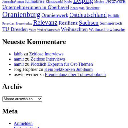
Leipzig
Netzwerk
Klimakrise
Journalist*innen
Klimawandel
Krebs
Meißen
Unternehmerinnen in Oberhavel
Neuruppin
Newsletter
Oranienburg
Ostdeutschland
Oranienwerk
Politik
Relevanz
Sachsen
Resilienz
Sommerloch
Porzellan
Pressekodex
TU Dresden
Weihnachten
Weihnachtswünsche
Väter
WeiberWirtschaft
Neueste Kommentare
lahib
zu
Zeitlose Interviews
namir
zu
Zeitlose Interviews
namir
zu
Plötzlich Expertin für Ost-Themen
Jörg Höpfner
zu
Kein Sektkorken-Jubiläum
oswin werner
zu
Freudentanz über Tohuwabobuch
Archiv
Archiv
Meta
Anmelden