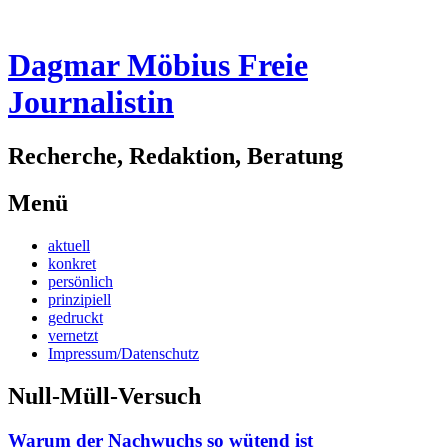
Dagmar Möbius Freie
Journalistin
Recherche, Redaktion, Beratung
Menü
Zum
aktuell
Inhalt
konkret
springen
persönlich
prinzipiell
gedruckt
vernetzt
Impressum/Datenschutz
Null-Müll-Versuch
Warum der Nachwuchs so wütend ist