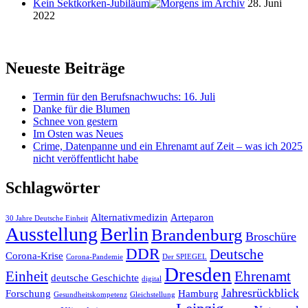
Kein Sektkorken-Jubiläum
28. Juni
2022
Neueste Beiträge
Termin für den Berufsnachwuchs: 16. Juli
Danke für die Blumen
Schnee von gestern
Im Osten was Neues
Crime, Datenpanne und ein Ehrenamt auf Zeit – was ich 2025
nicht veröffentlicht habe
Schlagwörter
Alternativmedizin
Arteparon
30 Jahre Deutsche Einheit
Ausstellung
Berlin
Brandenburg
Broschüre
DDR
Deutsche
Corona-Krise
Corona-Pandemie
Der SPIEGEL
Dresden
Einheit
Ehrenamt
deutsche Geschichte
digital
Jahresrückblick
Forschung
Hamburg
Gesundheitskompetenz
Gleichstellung