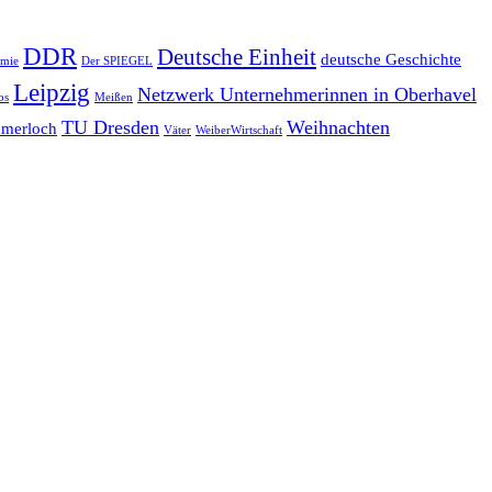
DDR
Deutsche Einheit
deutsche Geschichte
emie
Der SPIEGEL
Leipzig
Netzwerk Unternehmerinnen in Oberhavel
bs
Meißen
TU Dresden
Weihnachten
merloch
Väter
WeiberWirtschaft