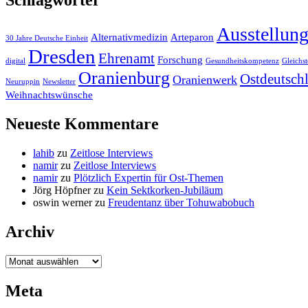
Schlagwörter
Ausstellun
Alternativmedizin
Arteparon
30 Jahre Deutsche Einheit
Dresden
Ehrenamt
Forschung
digital
Gesundheitskompetenz
Gleichst
Oranienburg
Ostdeutsch
Oranienwerk
Neuruppin
Newsletter
Weihnachtswünsche
Neueste Kommentare
lahib
zu
Zeitlose Interviews
namir
zu
Zeitlose Interviews
namir
zu
Plötzlich Expertin für Ost-Themen
Jörg Höpfner
zu
Kein Sektkorken-Jubiläum
oswin werner
zu
Freudentanz über Tohuwabobuch
Archiv
Archiv
Meta