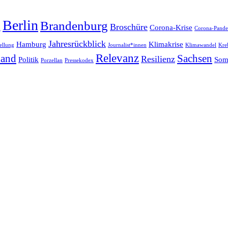
g
Berlin
Brandenburg
Broschüre
Corona-Krise
Corona-Pand
Jahresrückblick
Hamburg
Klimakrise
ellung
Journalist*innen
Klimawandel
Kre
Relevanz
land
Sachsen
Resilienz
Politik
Som
Porzellan
Pressekodex