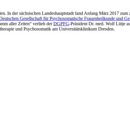
sden. In der sächsischen Landeshauptstadt fand Anfang März 2017 zum 
 Deutschen Gesellschaft für Psychosomatische Frauenheilkunde und Ge
mm aller Zeiten“ verlieh der
DGPFG
-Präsident Dr. med. Wolf Lütje a
hotherapie und Psychosomatik am Universitätsklinikum Dresden.