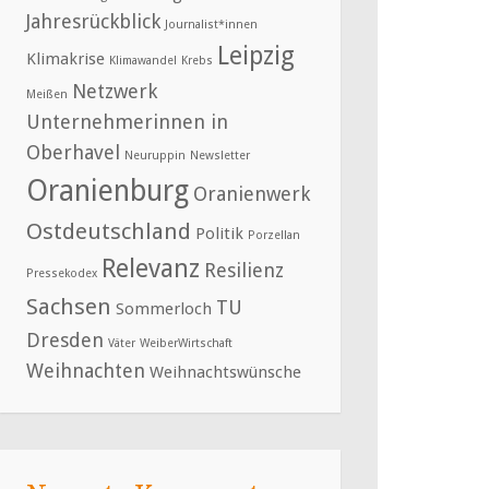
Jahresrückblick
Journalist*innen
Leipzig
Klimakrise
Klimawandel
Krebs
Netzwerk
Meißen
Unternehmerinnen in
Oberhavel
Neuruppin
Newsletter
Oranienburg
Oranienwerk
Ostdeutschland
Politik
Porzellan
Relevanz
Resilienz
Pressekodex
Sachsen
TU
Sommerloch
Dresden
Väter
WeiberWirtschaft
Weihnachten
Weihnachtswünsche