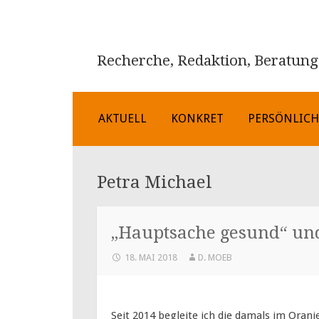
Recherche, Redaktion, Beratung
ZUM
AKTUELL
KONKRET
PERSÖNLIC
INHALT
SPRINGEN
Petra Michael
„Hauptsache gesund“ un
18. MAI 2018
D. MOEB
Seit 2014 begleite ich die damals im Oran