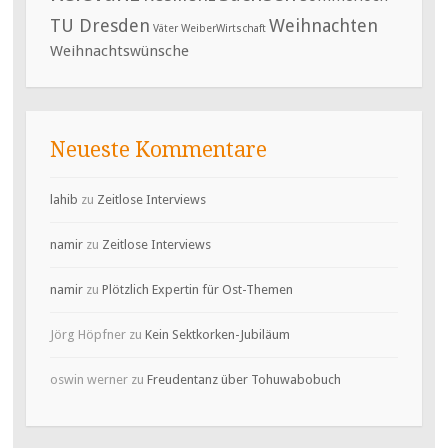
TU Dresden
Weihnachten
Väter
WeiberWirtschaft
Weihnachtswünsche
Neueste Kommentare
lahib
zu
Zeitlose Interviews
namir
zu
Zeitlose Interviews
namir
zu
Plötzlich Expertin für Ost-Themen
Jörg Höpfner
zu
Kein Sektkorken-Jubiläum
oswin werner
zu
Freudentanz über Tohuwabobuch