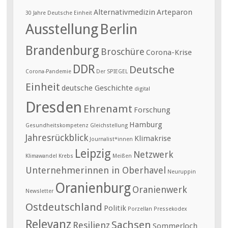
Alternativmedizin
Arteparon
30 Jahre Deutsche Einheit
Ausstellung
Berlin
Brandenburg
Broschüre
Corona-Krise
DDR
Deutsche
Corona-Pandemie
Der SPIEGEL
Einheit
deutsche Geschichte
digital
Dresden
Ehrenamt
Forschung
Hamburg
Gesundheitskompetenz
Gleichstellung
Jahresrückblick
Klimakrise
Journalist*innen
Leipzig
Netzwerk
Klimawandel
Krebs
Meißen
Unternehmerinnen in Oberhavel
Neuruppin
Oranienburg
Oranienwerk
Newsletter
Ostdeutschland
Politik
Porzellan
Pressekodex
Relevanz
Sachsen
Resilienz
Sommerloch