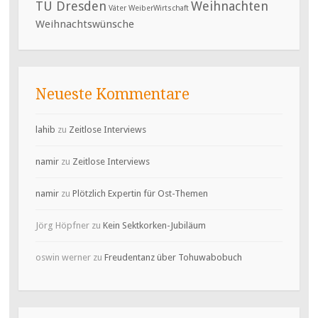
TU Dresden
Weihnachten
Väter
WeiberWirtschaft
Weihnachtswünsche
Neueste Kommentare
lahib
zu
Zeitlose Interviews
namir
zu
Zeitlose Interviews
namir
zu
Plötzlich Expertin für Ost-Themen
Jörg Höpfner
zu
Kein Sektkorken-Jubiläum
oswin werner
zu
Freudentanz über Tohuwabobuch