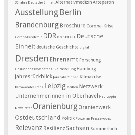
Alternativmedizin
Arteparon
30 Jahre Deutsche Einheit
Ausstellung
Berlin
Brandenburg
Broschüre
Corona-Krise
DDR
Deutsche
Corona-Pandemie
Der SPIEGEL
Einheit
deutsche Geschichte
digital
Dresden
Ehrenamt
Forschung
Hamburg
Gesundheitskompetenz
Gleichstellung
Jahresrückblick
Klimakrise
Journalist*innen
Leipzig
Netzwerk
Klimawandel
Krebs
Meißen
Unternehmerinnen in Oberhavel
Neuruppin
Oranienburg
Oranienwerk
Newsletter
Ostdeutschland
Politik
Porzellan
Pressekodex
Relevanz
Sachsen
Resilienz
Sommerloch