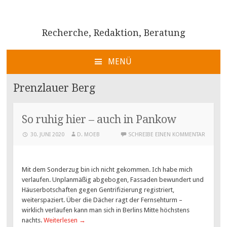
Recherche, Redaktion, Beratung
MENÜ
ZUM
INHALT
Prenzlauer Berg
SPRINGEN
So ruhig hier – auch in Pankow
30. JUNI 2020
D. MOEB
SCHREIBE EINEN KOMMENTAR
Mit dem Sonderzug bin ich nicht gekommen. Ich habe mich
verlaufen. Unplanmäßig abgebogen, Fassaden bewundert und
Häuserbotschaften gegen Gentrifizierung registriert,
weiterspaziert. Über die Dächer ragt der Fernsehturm –
wirklich verlaufen kann man sich in Berlins Mitte höchstens
nachts.
Weiterlesen
→