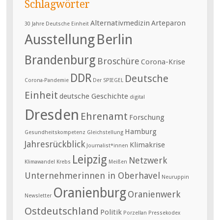
Schlagwörter
Alternativmedizin
Arteparon
30 Jahre Deutsche Einheit
Ausstellung
Berlin
Brandenburg
Broschüre
Corona-Krise
DDR
Deutsche
Corona-Pandemie
Der SPIEGEL
Einheit
deutsche Geschichte
digital
Dresden
Ehrenamt
Forschung
Hamburg
Gesundheitskompetenz
Gleichstellung
Jahresrückblick
Klimakrise
Journalist*innen
Leipzig
Netzwerk
Klimawandel
Krebs
Meißen
Unternehmerinnen in Oberhavel
Neuruppin
Oranienburg
Oranienwerk
Newsletter
Ostdeutschland
Politik
Porzellan
Pressekodex