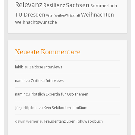
Relevanz
Sachsen
Resilienz
Sommerloch
TU Dresden
Weihnachten
Väter
WeiberWirtschaft
Weihnachtswünsche
Neueste Kommentare
lahib
zu
Zeitlose Interviews
namir
zu
Zeitlose Interviews
namir
zu
Plötzlich Expertin für Ost-Themen
Jörg Höpfner
zu
Kein Sektkorken-Jubiläum
oswin werner
zu
Freudentanz über Tohuwabobuch