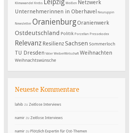
Leipzig
Netzwerk
Klimawandel
Krebs
Meißen
Unternehmerinnen in Oberhavel
Neuruppin
Oranienburg
Oranienwerk
Newsletter
Ostdeutschland
Politik
Porzellan
Pressekodex
Relevanz
Sachsen
Resilienz
Sommerloch
TU Dresden
Weihnachten
Väter
WeiberWirtschaft
Weihnachtswünsche
Neueste Kommentare
lahib
zu
Zeitlose Interviews
namir
zu
Zeitlose Interviews
namir
zu
Plötzlich Expertin für Ost-Themen