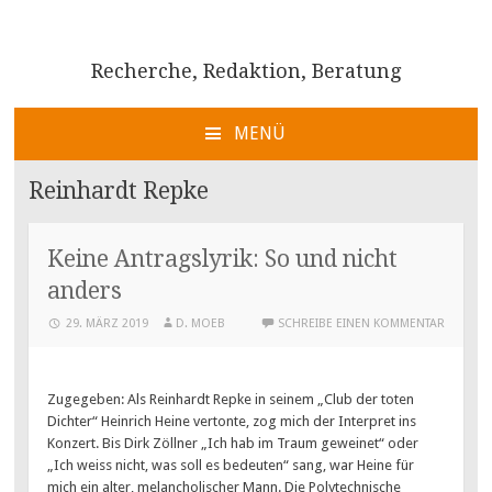
Recherche, Redaktion, Beratung
MENÜ
ZUM
INHALT
Reinhardt Repke
SPRINGEN
Keine Antragslyrik: So und nicht
anders
29. MÄRZ 2019
D. MOEB
SCHREIBE EINEN KOMMENTAR
Zugegeben: Als Reinhardt Repke in seinem „Club der toten
Dichter“ Heinrich Heine vertonte, zog mich der Interpret ins
Konzert. Bis Dirk Zöllner „Ich hab im Traum geweinet“ oder
„Ich weiss nicht, was soll es bedeuten“ sang, war Heine für
mich ein alter, melancholischer Mann. Die Polytechnische