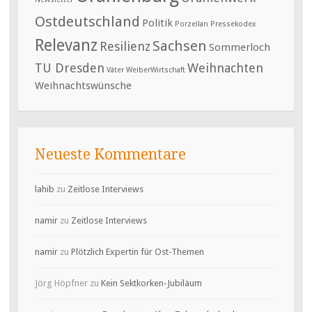
Ostdeutschland
Politik
Porzellan
Pressekodex
Relevanz
Sachsen
Resilienz
Sommerloch
TU Dresden
Weihnachten
Väter
WeiberWirtschaft
Weihnachtswünsche
Neueste Kommentare
lahib
zu
Zeitlose Interviews
namir
zu
Zeitlose Interviews
namir
zu
Plötzlich Expertin für Ost-Themen
Jörg Höpfner
zu
Kein Sektkorken-Jubiläum