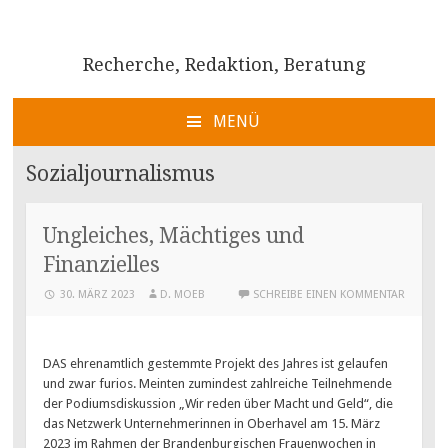
Recherche, Redaktion, Beratung
MENÜ
ZUM
INHALT
Sozialjournalismus
SPRINGEN
Ungleiches, Mächtiges und
Finanzielles
30. MÄRZ 2023
D. MOEB
SCHREIBE EINEN KOMMENTAR
DAS ehrenamtlich gestemmte Projekt des Jahres ist gelaufen
und zwar furios. Meinten zumindest zahlreiche Teilnehmende
der Podiumsdiskussion „Wir reden über Macht und Geld“, die
das Netzwerk Unternehmerinnen in Oberhavel am 15. März
2023 im Rahmen der Brandenburgischen Frauenwochen in