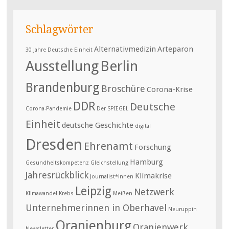
Schlagwörter
Alternativmedizin
Arteparon
30 Jahre Deutsche Einheit
Ausstellung
Berlin
Brandenburg
Broschüre
Corona-Krise
DDR
Deutsche
Corona-Pandemie
Der SPIEGEL
Einheit
deutsche Geschichte
digital
Dresden
Ehrenamt
Forschung
Hamburg
Gesundheitskompetenz
Gleichstellung
Jahresrückblick
Klimakrise
Journalist*innen
Leipzig
Netzwerk
Klimawandel
Krebs
Meißen
Unternehmerinnen in Oberhavel
Neuruppin
Oranienburg
Oranienwerk
Newsletter