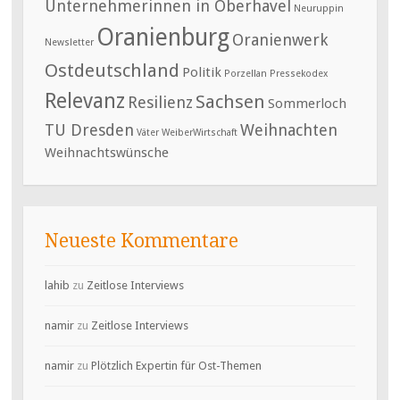
Unternehmerinnen in Oberhavel
Neuruppin
Oranienburg
Oranienwerk
Newsletter
Ostdeutschland
Politik
Porzellan
Pressekodex
Relevanz
Sachsen
Resilienz
Sommerloch
TU Dresden
Weihnachten
Väter
WeiberWirtschaft
Weihnachtswünsche
Neueste Kommentare
lahib
zu
Zeitlose Interviews
namir
zu
Zeitlose Interviews
namir
zu
Plötzlich Expertin für Ost-Themen