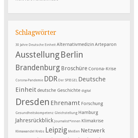
Schlagwörter
Alternativmedizin
Arteparon
30 Jahre Deutsche Einheit
Ausstellung
Berlin
Brandenburg
Broschüre
Corona-Krise
DDR
Deutsche
Corona-Pandemie
Der SPIEGEL
Einheit
deutsche Geschichte
digital
Dresden
Ehrenamt
Forschung
Hamburg
Gesundheitskompetenz
Gleichstellung
Jahresrückblick
Klimakrise
Journalist*innen
Leipzig
Netzwerk
Klimawandel
Krebs
Meißen