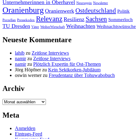
Unternehmerinnen in Oberhavel
Neuruppin
Newsletter
Oranienburg
Ostdeutschland
Oranienwerk
Politik
Relevanz
Sachsen
Resilienz
Sommerloch
Porzellan
Pressekodex
TU Dresden
Weihnachten
Weihnachtswünsche
Väter
WeiberWirtschaft
Neueste Kommentare
lahib
zu
Zeitlose Interviews
namir
zu
Zeitlose Interviews
namir
zu
Plötzlich Expertin für Ost-Themen
Jörg Höpfner
zu
Kein Sektkorken-Jubiläum
oswin werner
zu
Freudentanz über Tohuwabobuch
Archiv
Archiv
Meta
Anmelden
Eintrags-Feed