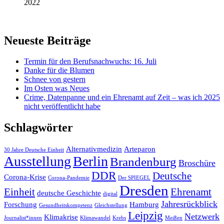
2022
Neueste Beiträge
Termin für den Berufsnachwuchs: 16. Juli
Danke für die Blumen
Schnee von gestern
Im Osten was Neues
Crime, Datenpanne und ein Ehrenamt auf Zeit – was ich 2025
nicht veröffentlicht habe
Schlagwörter
Alternativmedizin
Arteparon
30 Jahre Deutsche Einheit
Ausstellung
Berlin
Brandenburg
Broschüre
DDR
Deutsche
Corona-Krise
Corona-Pandemie
Der SPIEGEL
Dresden
Einheit
Ehrenamt
deutsche Geschichte
digital
Jahresrückblick
Forschung
Hamburg
Gesundheitskompetenz
Gleichstellung
Leipzig
Netzwerk
Klimakrise
Journalist*innen
Klimawandel
Krebs
Meißen