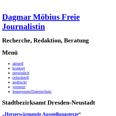
Dagmar Möbius Freie
Journalistin
Recherche, Redaktion, Beratung
Menü
Zum
aktuell
Inhalt
konkret
springen
persönlich
prinzipiell
gedruckt
vernetzt
Impressum/Datenschutz
Stadtbezirksamt Dresden-Neustadt
„Herzerwärmende Ausstellungstexte“