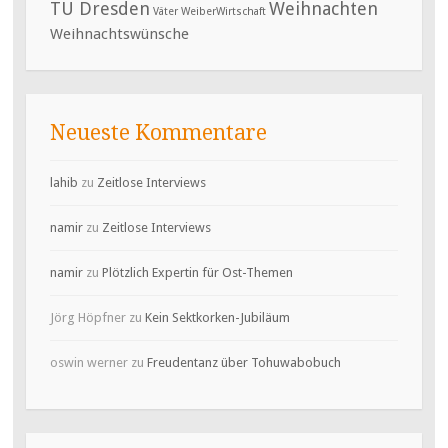
TU Dresden
Weihnachten
Väter
WeiberWirtschaft
Weihnachtswünsche
Neueste Kommentare
lahib
zu
Zeitlose Interviews
namir
zu
Zeitlose Interviews
namir
zu
Plötzlich Expertin für Ost-Themen
Jörg Höpfner
zu
Kein Sektkorken-Jubiläum
oswin werner
zu
Freudentanz über Tohuwabobuch