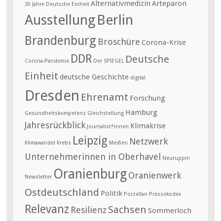
Alternativmedizin
Arteparon
30 Jahre Deutsche Einheit
Ausstellung
Berlin
Brandenburg
Broschüre
Corona-Krise
DDR
Deutsche
Corona-Pandemie
Der SPIEGEL
Einheit
deutsche Geschichte
digital
Dresden
Ehrenamt
Forschung
Hamburg
Gesundheitskompetenz
Gleichstellung
Jahresrückblick
Klimakrise
Journalist*innen
Leipzig
Netzwerk
Klimawandel
Krebs
Meißen
Unternehmerinnen in Oberhavel
Neuruppin
Oranienburg
Oranienwerk
Newsletter
Ostdeutschland
Politik
Porzellan
Pressekodex
Relevanz
Sachsen
Resilienz
Sommerloch