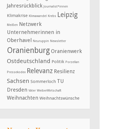
Jahresrückblick
Journalist*innen
Leipzig
Klimakrise
Klimawandel
Krebs
Netzwerk
Meißen
Unternehmerinnen in
Oberhavel
Neuruppin
Newsletter
Oranienburg
Oranienwerk
Ostdeutschland
Politik
Porzellan
Relevanz
Resilienz
Pressekodex
Sachsen
TU
Sommerloch
Dresden
Väter
WeiberWirtschaft
Weihnachten
Weihnachtswünsche