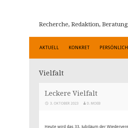
Recherche, Redaktion, Beratung
ZUM
AKTUELL
KONKRET
PERSÖNLIC
INHALT
SPRINGEN
Vielfalt
Leckere Vielfalt
3. OKTOBER 2023
D. MOEB
Heute wird das 33. Jubiläum der Wiederve