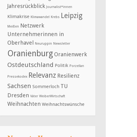
Jahresrückblick
Journalist*innen
Leipzig
Klimakrise
Klimawandel
Krebs
Netzwerk
Meißen
Unternehmerinnen in
Oberhavel
Neuruppin
Newsletter
Oranienburg
Oranienwerk
Ostdeutschland
Politik
Porzellan
Relevanz
Resilienz
Pressekodex
Sachsen
TU
Sommerloch
Dresden
Väter
WeiberWirtschaft
Weihnachten
Weihnachtswünsche