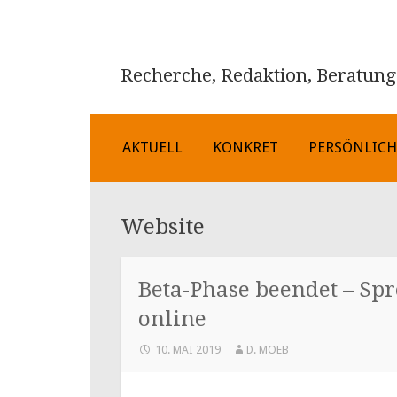
Recherche, Redaktion, Beratung
ZUM
AKTUELL
KONKRET
PERSÖNLIC
INHALT
SPRINGEN
Website
Beta-Phase beendet – Sp
online
10. MAI 2019
D. MOEB