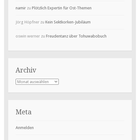
namir
zu
Plötzlich Expertin für Ost-Themen
Jörg Höpfner
zu
Kein Sektkorken-Jubiläum
oswin werner
zu
Freudentanz über Tohuwabobuch
Archiv
Archiv
Meta
Anmelden