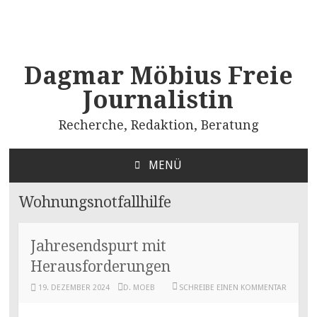
Dagmar Möbius Freie
Journalistin
Recherche, Redaktion, Beratung
MENÜ
ZUM
INHALT
Wohnungsnotfallhilfe
SPRINGEN
Jahresendspurt mit
Herausforderungen
19. DEZEMBER 2024
D. MOEB
SCHREIBE EINEN KOMMENTAR