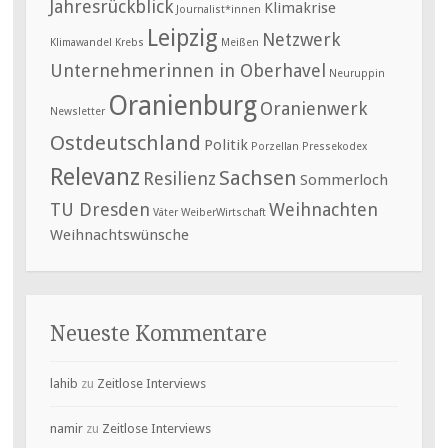
Jahresrückblick
Klimakrise
Journalist*innen
Leipzig
Netzwerk
Klimawandel
Krebs
Meißen
Unternehmerinnen in Oberhavel
Neuruppin
Oranienburg
Oranienwerk
Newsletter
Ostdeutschland
Politik
Porzellan
Pressekodex
Relevanz
Sachsen
Resilienz
Sommerloch
TU Dresden
Weihnachten
Väter
WeiberWirtschaft
Weihnachtswünsche
Neueste Kommentare
lahib
zu
Zeitlose Interviews
namir
zu
Zeitlose Interviews