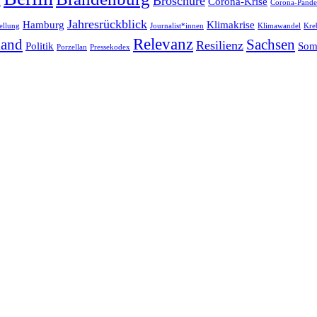
Broschüre
Corona-Krise
Corona-Pand
Jahresrückblick
Hamburg
Klimakrise
ellung
Journalist*innen
Klimawandel
Kre
Relevanz
land
Sachsen
Resilienz
Politik
Som
Porzellan
Pressekodex