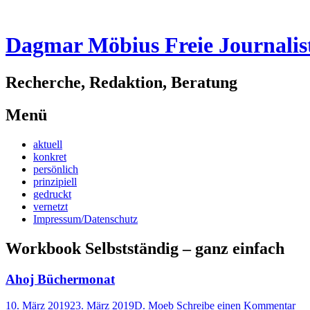
Dagmar Möbius Freie Journalis
Recherche, Redaktion, Beratung
Menü
Zum
aktuell
Inhalt
konkret
springen
persönlich
prinzipiell
gedruckt
vernetzt
Impressum/Datenschutz
Workbook Selbstständig – ganz einfach
Ahoj Büchermonat
10. März 2019
23. März 2019
D. Moeb
Schreibe einen Kommentar