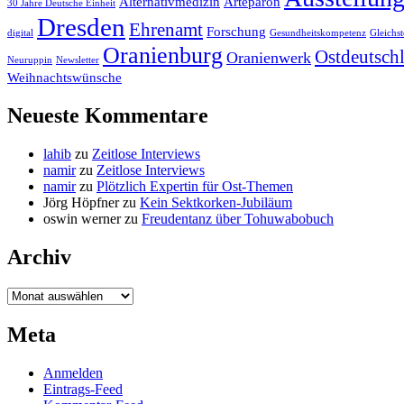
Alternativmedizin
Arteparon
30 Jahre Deutsche Einheit
Dresden
Ehrenamt
Forschung
digital
Gesundheitskompetenz
Gleichst
Oranienburg
Ostdeutsch
Oranienwerk
Neuruppin
Newsletter
Weihnachtswünsche
Neueste Kommentare
lahib
zu
Zeitlose Interviews
namir
zu
Zeitlose Interviews
namir
zu
Plötzlich Expertin für Ost-Themen
Jörg Höpfner
zu
Kein Sektkorken-Jubiläum
oswin werner
zu
Freudentanz über Tohuwabobuch
Archiv
Archiv
Meta
Anmelden
Eintrags-Feed