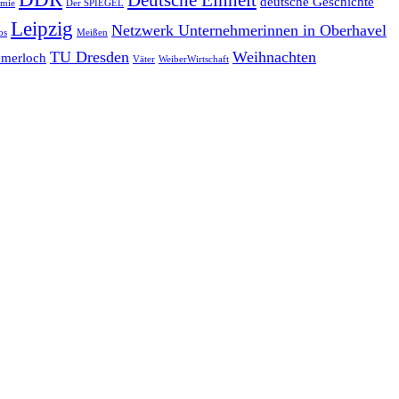
Deutsche Einheit
deutsche Geschichte
emie
Der SPIEGEL
Leipzig
Netzwerk Unternehmerinnen in Oberhavel
bs
Meißen
TU Dresden
Weihnachten
merloch
Väter
WeiberWirtschaft