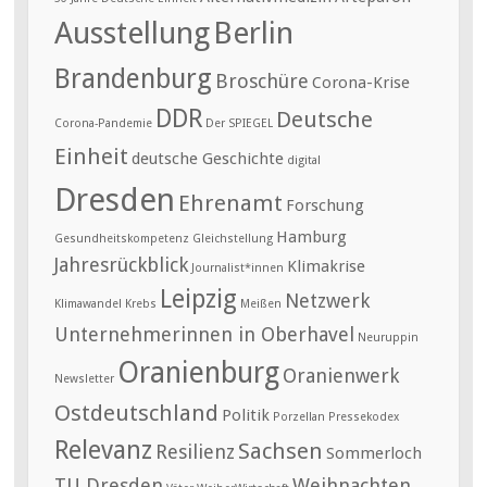
Ausstellung
Berlin
Brandenburg
Broschüre
Corona-Krise
DDR
Deutsche
Corona-Pandemie
Der SPIEGEL
Einheit
deutsche Geschichte
digital
Dresden
Ehrenamt
Forschung
Hamburg
Gesundheitskompetenz
Gleichstellung
Jahresrückblick
Klimakrise
Journalist*innen
Leipzig
Netzwerk
Klimawandel
Krebs
Meißen
Unternehmerinnen in Oberhavel
Neuruppin
Oranienburg
Oranienwerk
Newsletter
Ostdeutschland
Politik
Porzellan
Pressekodex
Relevanz
Sachsen
Resilienz
Sommerloch
TU Dresden
Weihnachten