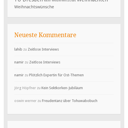
Väter
WeiberWirtschaft
Weihnachtswünsche
Neueste Kommentare
lahib
zu
Zeitlose Interviews
namir
zu
Zeitlose Interviews
namir
zu
Plötzlich Expertin für Ost-Themen
Jörg Höpfner
zu
Kein Sektkorken-Jubiläum
oswin werner
zu
Freudentanz über Tohuwabobuch