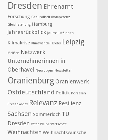
Dresden
Ehrenamt
Forschung
Gesundheitskompetenz
Hamburg
Gleichstellung
Jahresrückblick
Journalist*innen
Leipzig
Klimakrise
Klimawandel
Krebs
Netzwerk
Meißen
Unternehmerinnen in
Oberhavel
Neuruppin
Newsletter
Oranienburg
Oranienwerk
Ostdeutschland
Politik
Porzellan
Relevanz
Resilienz
Pressekodex
Sachsen
TU
Sommerloch
Dresden
Väter
WeiberWirtschaft
Weihnachten
Weihnachtswünsche