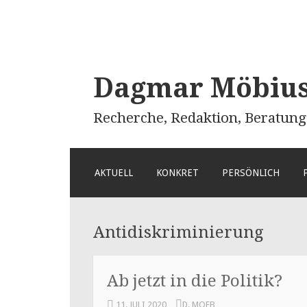
Dagmar Möbius 
Recherche, Redaktion, Beratung
ZUM
AKTUELL
KONKRET
PERSÖNLICH
INHALT
SPRINGEN
Antidiskriminierung
Ab jetzt in die Politik?
11. JULI 2020
D. MOEB