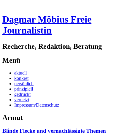
Dagmar Möbius Freie
Journalistin
Recherche, Redaktion, Beratung
Menü
Zum
aktuell
Inhalt
konkret
springen
persönlich
prinzipiell
gedruckt
vernetzt
Impressum/Datenschutz
Armut
Blinde Flecke und vernachlässigte Themen