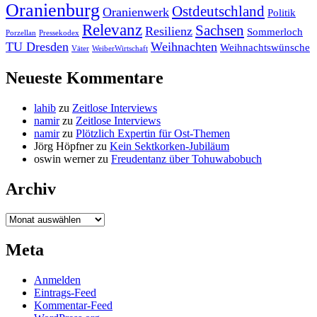
Oranienburg
Ostdeutschland
Oranienwerk
Politik
Relevanz
Sachsen
Resilienz
Sommerloch
Porzellan
Pressekodex
TU Dresden
Weihnachten
Weihnachtswünsche
Väter
WeiberWirtschaft
Neueste Kommentare
lahib
zu
Zeitlose Interviews
namir
zu
Zeitlose Interviews
namir
zu
Plötzlich Expertin für Ost-Themen
Jörg Höpfner
zu
Kein Sektkorken-Jubiläum
oswin werner
zu
Freudentanz über Tohuwabobuch
Archiv
Archiv
Meta
Anmelden
Eintrags-Feed
Kommentar-Feed