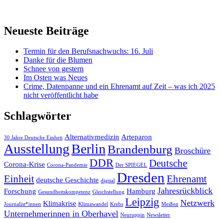
Neueste Beiträge
Termin für den Berufsnachwuchs: 16. Juli
Danke für die Blumen
Schnee von gestern
Im Osten was Neues
Crime, Datenpanne und ein Ehrenamt auf Zeit – was ich 2025
nicht veröffentlicht habe
Schlagwörter
Alternativmedizin
Arteparon
30 Jahre Deutsche Einheit
Ausstellung
Berlin
Brandenburg
Broschüre
DDR
Deutsche
Corona-Krise
Corona-Pandemie
Der SPIEGEL
Dresden
Einheit
Ehrenamt
deutsche Geschichte
digital
Jahresrückblick
Forschung
Hamburg
Gesundheitskompetenz
Gleichstellung
Leipzig
Netzwerk
Klimakrise
Journalist*innen
Klimawandel
Krebs
Meißen
Unternehmerinnen in Oberhavel
Neuruppin
Newsletter