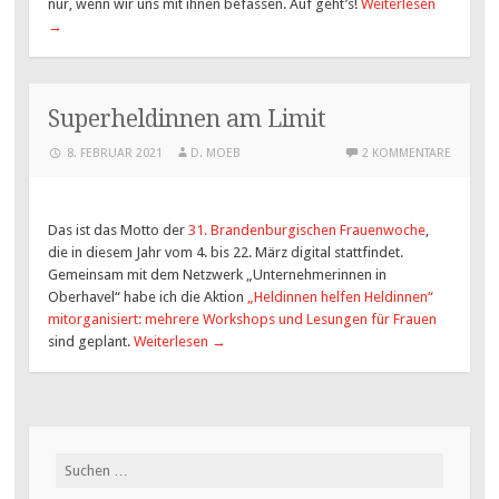
nur, wenn wir uns mit ihnen befassen. Auf geht’s!
Weiterlesen
→
Superheldinnen am Limit
8. FEBRUAR 2021
D. MOEB
2 KOMMENTARE
Das ist das Motto der
31. Brandenburgischen Frauenwoche
,
die in diesem Jahr vom 4. bis 22. März digital stattfindet.
Gemeinsam mit dem Netzwerk „Unternehmerinnen in
Oberhavel“ habe ich die Aktion
„Heldinnen helfen Heldinnen“
mitorganisiert: mehrere Workshops und Lesungen für Frauen
sind geplant.
Weiterlesen
→
Suchen
nach: