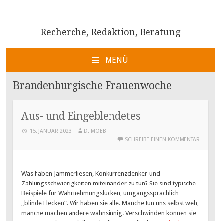
Recherche, Redaktion, Beratung
MENÜ
ZUM
INHALT
Brandenburgische Frauenwoche
SPRINGEN
Aus- und Eingeblendetes
15. JANUAR 2023
D. MOEB
SCHREIBE EINEN KOMMENTAR
Was haben Jammerliesen, Konkurrenzdenken und
Zahlungsschwierigkeiten miteinander zu tun? Sie sind typische
Beispiele für Wahrnehmungslücken, umgangssprachlich
„blinde Flecken“. Wir haben sie alle. Manche tun uns selbst weh,
manche machen andere wahnsinnig. Verschwinden können sie