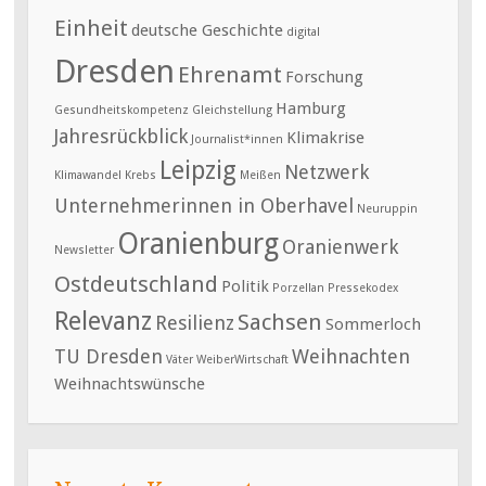
Einheit
deutsche Geschichte
digital
Dresden
Ehrenamt
Forschung
Hamburg
Gesundheitskompetenz
Gleichstellung
Jahresrückblick
Klimakrise
Journalist*innen
Leipzig
Netzwerk
Klimawandel
Krebs
Meißen
Unternehmerinnen in Oberhavel
Neuruppin
Oranienburg
Oranienwerk
Newsletter
Ostdeutschland
Politik
Porzellan
Pressekodex
Relevanz
Sachsen
Resilienz
Sommerloch
TU Dresden
Weihnachten
Väter
WeiberWirtschaft
Weihnachtswünsche