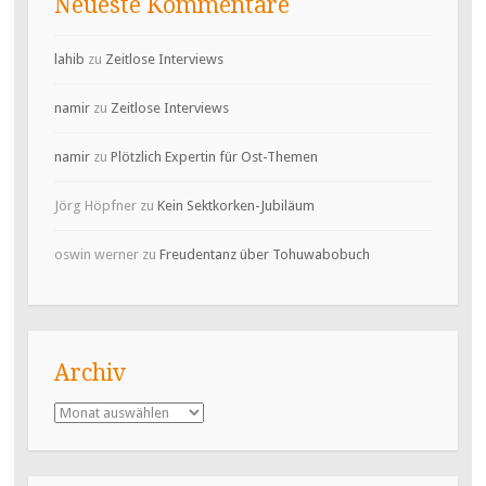
Neueste Kommentare
lahib
zu
Zeitlose Interviews
namir
zu
Zeitlose Interviews
namir
zu
Plötzlich Expertin für Ost-Themen
Jörg Höpfner
zu
Kein Sektkorken-Jubiläum
oswin werner
zu
Freudentanz über Tohuwabobuch
Archiv
Archiv