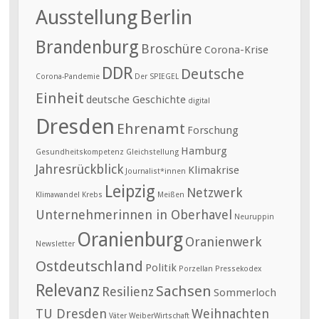
Ausstellung
Berlin
Brandenburg
Broschüre
Corona-Krise
DDR
Deutsche
Corona-Pandemie
Der SPIEGEL
Einheit
deutsche Geschichte
digital
Dresden
Ehrenamt
Forschung
Hamburg
Gesundheitskompetenz
Gleichstellung
Jahresrückblick
Klimakrise
Journalist*innen
Leipzig
Netzwerk
Klimawandel
Krebs
Meißen
Unternehmerinnen in Oberhavel
Neuruppin
Oranienburg
Oranienwerk
Newsletter
Ostdeutschland
Politik
Porzellan
Pressekodex
Relevanz
Sachsen
Resilienz
Sommerloch
TU Dresden
Weihnachten
Väter
WeiberWirtschaft