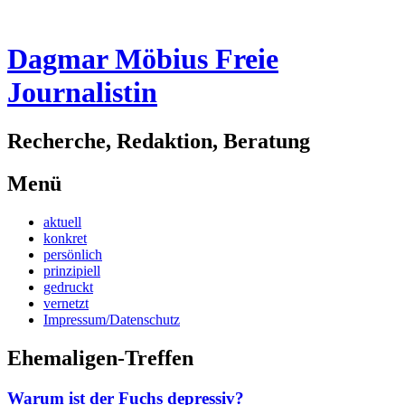
Dagmar Möbius Freie
Journalistin
Recherche, Redaktion, Beratung
Menü
Zum
aktuell
Inhalt
konkret
springen
persönlich
prinzipiell
gedruckt
vernetzt
Impressum/Datenschutz
Ehemaligen-Treffen
Warum ist der Fuchs depressiv?