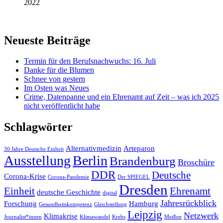
2022
Neueste Beiträge
Termin für den Berufsnachwuchs: 16. Juli
Danke für die Blumen
Schnee von gestern
Im Osten was Neues
Crime, Datenpanne und ein Ehrenamt auf Zeit – was ich 2025
nicht veröffentlicht habe
Schlagwörter
Alternativmedizin
Arteparon
30 Jahre Deutsche Einheit
Ausstellung
Berlin
Brandenburg
Broschüre
DDR
Deutsche
Corona-Krise
Corona-Pandemie
Der SPIEGEL
Dresden
Einheit
Ehrenamt
deutsche Geschichte
digital
Jahresrückblick
Forschung
Hamburg
Gesundheitskompetenz
Gleichstellung
Leipzig
Netzwerk
Klimakrise
Journalist*innen
Klimawandel
Krebs
Meißen