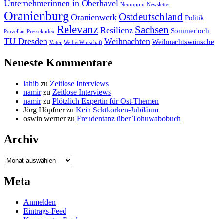
Unternehmerinnen in Oberhavel
Neuruppin
Newsletter
Oranienburg
Ostdeutschland
Oranienwerk
Politik
Relevanz
Sachsen
Resilienz
Sommerloch
Porzellan
Pressekodex
TU Dresden
Weihnachten
Weihnachtswünsche
Väter
WeiberWirtschaft
Neueste Kommentare
lahib
zu
Zeitlose Interviews
namir
zu
Zeitlose Interviews
namir
zu
Plötzlich Expertin für Ost-Themen
Jörg Höpfner
zu
Kein Sektkorken-Jubiläum
oswin werner
zu
Freudentanz über Tohuwabobuch
Archiv
Archiv
Meta
Anmelden
Eintrags-Feed