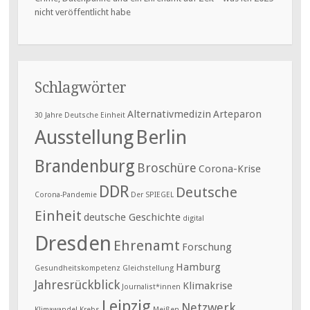
nicht veröffentlicht habe
Schlagwörter
Alternativmedizin
Arteparon
30 Jahre Deutsche Einheit
Ausstellung
Berlin
Brandenburg
Broschüre
Corona-Krise
DDR
Deutsche
Corona-Pandemie
Der SPIEGEL
Einheit
deutsche Geschichte
digital
Dresden
Ehrenamt
Forschung
Hamburg
Gesundheitskompetenz
Gleichstellung
Jahresrückblick
Klimakrise
Journalist*innen
Leipzig
Netzwerk
Klimawandel
Krebs
Meißen