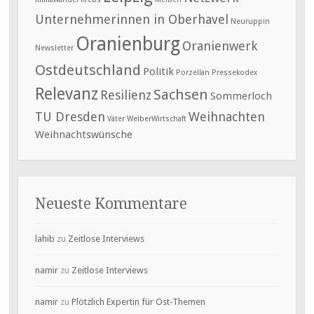
Unternehmerinnen in Oberhavel
Neuruppin
Oranienburg
Oranienwerk
Newsletter
Ostdeutschland
Politik
Porzellan
Pressekodex
Relevanz
Sachsen
Resilienz
Sommerloch
TU Dresden
Weihnachten
Väter
WeiberWirtschaft
Weihnachtswünsche
Neueste Kommentare
lahib
zu
Zeitlose Interviews
namir
zu
Zeitlose Interviews
namir
zu
Plötzlich Expertin für Ost-Themen