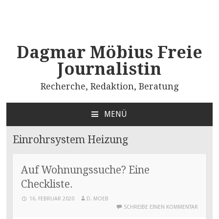
Dagmar Möbius Freie
Journalistin
Recherche, Redaktion, Beratung
MENÜ
ZUM
INHALT
Einrohrsystem Heizung
SPRINGEN
Auf Wohnungssuche? Eine
Checkliste.
16. FEBRUAR 2020
D. MOEB
SCHREIBE EINEN KOMMENTAR