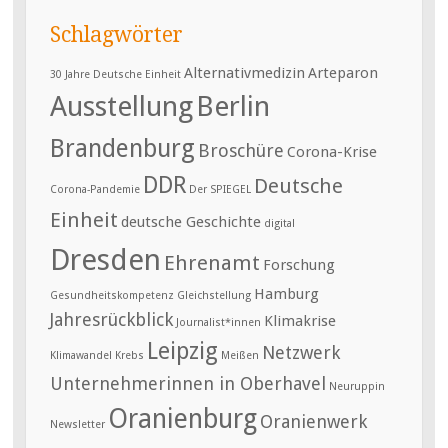
Schlagwörter
Alternativmedizin
Arteparon
30 Jahre Deutsche Einheit
Ausstellung
Berlin
Brandenburg
Broschüre
Corona-Krise
DDR
Deutsche
Corona-Pandemie
Der SPIEGEL
Einheit
deutsche Geschichte
digital
Dresden
Ehrenamt
Forschung
Hamburg
Gesundheitskompetenz
Gleichstellung
Jahresrückblick
Klimakrise
Journalist*innen
Leipzig
Netzwerk
Klimawandel
Krebs
Meißen
Unternehmerinnen in Oberhavel
Neuruppin
Oranienburg
Oranienwerk
Newsletter