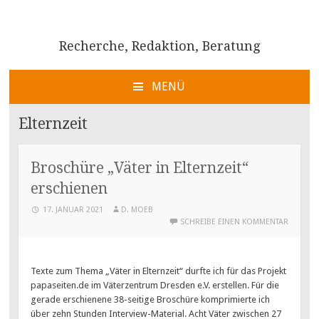
Recherche, Redaktion, Beratung
MENÜ
ZUM
INHALT
Elternzeit
SPRINGEN
Broschüre „Väter in Elternzeit“
erschienen
17. JANUAR 2021
D. MOEB
SCHREIBE EINEN KOMMENTAR
Texte zum Thema „Väter in Elternzeit“ durfte ich für das Projekt
papaseiten.de im Väterzentrum Dresden e.V. erstellen. Für die
gerade erschienene 38-seitige Broschüre komprimierte ich
über zehn Stunden Interview-Material. Acht Väter zwischen 27