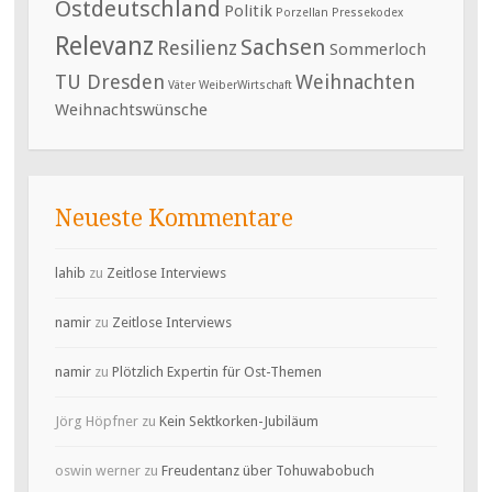
Ostdeutschland
Politik
Porzellan
Pressekodex
Relevanz
Sachsen
Resilienz
Sommerloch
TU Dresden
Weihnachten
Väter
WeiberWirtschaft
Weihnachtswünsche
Neueste Kommentare
lahib
zu
Zeitlose Interviews
namir
zu
Zeitlose Interviews
namir
zu
Plötzlich Expertin für Ost-Themen
Jörg Höpfner
zu
Kein Sektkorken-Jubiläum
oswin werner
zu
Freudentanz über Tohuwabobuch