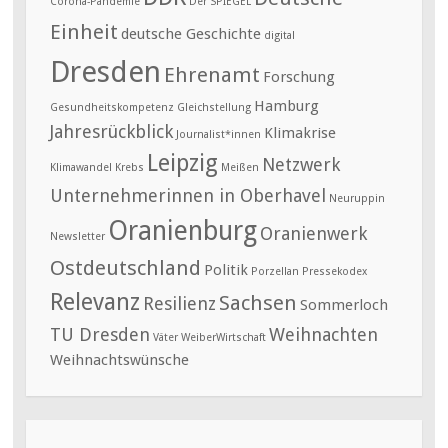
Corona-Pandemie
Der SPIEGEL
Einheit
deutsche Geschichte
digital
Dresden
Ehrenamt
Forschung
Hamburg
Gesundheitskompetenz
Gleichstellung
Jahresrückblick
Klimakrise
Journalist*innen
Leipzig
Netzwerk
Klimawandel
Krebs
Meißen
Unternehmerinnen in Oberhavel
Neuruppin
Oranienburg
Oranienwerk
Newsletter
Ostdeutschland
Politik
Porzellan
Pressekodex
Relevanz
Sachsen
Resilienz
Sommerloch
TU Dresden
Weihnachten
Väter
WeiberWirtschaft
Weihnachtswünsche