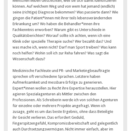
Menschen lieben Geschichten, weil sie sich damit identifizieren
können. Auf welchem Weg und von wem hat jemand (endlich)
seine (richtige) Diagnose bekommen? Was passierte dann? Wie
gingen die Patient*innen mit ihrer teils lebensverändernden
Erkrankung um? Wo haben die Behandler*innen ihre
Fachkenntnis erworben? Warum gibt es Unterschiede in
Qualitätsberichten? Worauf sollte ich achten, wenn ich eine
Klinik oder spezielle Therapie suche? Wer bezahlt das? Und
was mache ich, wenn nicht? Darf man Sport treiben? Was kann
noch helfen? Wohin soll ich zur Reha fahren? Was sagt die
Wissenschaft dazu?
Medizinische Fachleute und PR- und Marketingbeauftragte
sprechen oft verschiedene Sprachen. Letztere haben
Aufmerksamkeit und messbare Erfolge zu generieren.
Expert*innen wollen zu Recht ihre Expertise herausstellen. Hier
agieren Spezialagenturen als Mittler zwischen den
Professionen. Als Schreiberin werde ich von solchen Agenturen
für einzelne oder mehrere Projekte angefragt. Wenn ich
zusage, geht es um das beste Ergebnis, ohne dass Beteiligte
ihr Gesicht verlieren. Das erfordert Geduld,
Fingerspitzengefühl, Kompromissbereitschaft und gelegentlich
auch Durchsetzungsvermögen. Nicht immer einfach, aber im