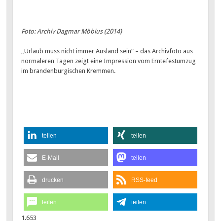
Foto: Archiv Dagmar Möbius (2014)
„Urlaub muss nicht immer Ausland sein“ – das Archivfoto aus
normaleren Tagen zeigt eine Impression vom Erntefestumzug
im brandenburgischen Kremmen.
teilen
teilen
E-Mail
teilen
drucken
RSS-feed
teilen
teilen
1.653