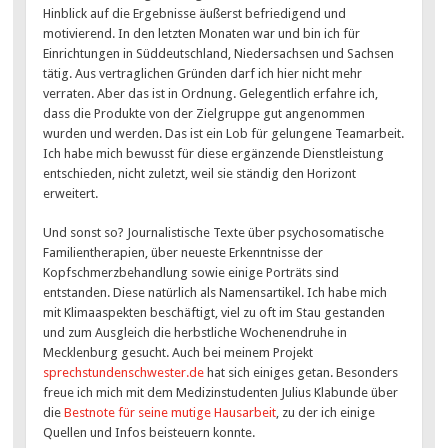
Hinblick auf die Ergebnisse äußerst befriedigend und
motivierend. In den letzten Monaten war und bin ich für
Einrichtungen in Süddeutschland, Niedersachsen und Sachsen
tätig. Aus vertraglichen Gründen darf ich hier nicht mehr
verraten. Aber das ist in Ordnung. Gelegentlich erfahre ich,
dass die Produkte von der Zielgruppe gut angenommen
wurden und werden. Das ist ein Lob für gelungene Teamarbeit.
Ich habe mich bewusst für diese ergänzende Dienstleistung
entschieden, nicht zuletzt, weil sie ständig den Horizont
erweitert.
Und sonst so? Journalistische Texte über psychosomatische
Familientherapien, über neueste Erkenntnisse der
Kopfschmerzbehandlung sowie einige Porträts sind
entstanden. Diese natürlich als Namensartikel. Ich habe mich
mit Klimaaspekten beschäftigt, viel zu oft im Stau gestanden
und zum Ausgleich die herbstliche Wochenendruhe in
Mecklenburg gesucht. Auch bei meinem Projekt
sprechstundenschwester.de
hat sich einiges getan. Besonders
freue ich mich mit dem Medizinstudenten Julius Klabunde über
die
Bestnote für seine mutige Hausarbeit
, zu der ich einige
Quellen und Infos beisteuern konnte.