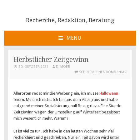
Recherche, Redaktion, Beratung
MENÜ
ZUM
INHALT
Herbstlicher Zeitgewinn
SPRINGEN
30. OKTOBER 2021
D. MOEB
SCHREIBE EINEN KOMMENTAR
Allerorten redet mir die Werbung ein, ich müsse
Halloween
feiern. Muss ich nicht. Ich bin aus dem Alter ‚raus und habe
aufgrund meiner Sozialisierung null Bezug dazu. Eine Stunde
Zeitgewinn wegen der Umstellung auf Winterzeit begeistert
mich wesentlich mehr. Warum?
Es ist viel zu tun. Ich habe in den letzten Wochen sehr viel
recherchiert und geschrieben. Nur ein Teil davon wird unter