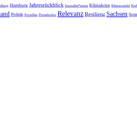
Jahresrückblick
Hamburg
Klimakrise
ellung
Journalist*innen
Klimawandel
Kre
Relevanz
land
Sachsen
Resilienz
Politik
Som
Porzellan
Pressekodex