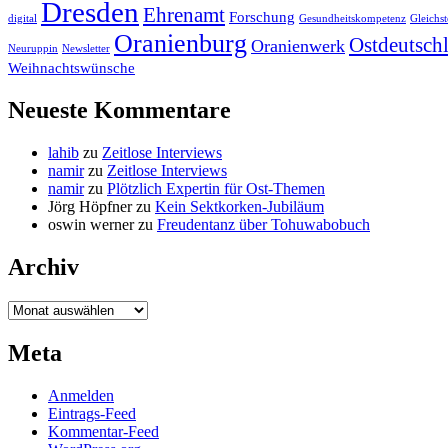
Dresden
Ehrenamt
Forschung
digital
Gesundheitskompetenz
Gleichst
Oranienburg
Ostdeutsch
Oranienwerk
Neuruppin
Newsletter
Weihnachtswünsche
Neueste Kommentare
lahib
zu
Zeitlose Interviews
namir
zu
Zeitlose Interviews
namir
zu
Plötzlich Expertin für Ost-Themen
Jörg Höpfner
zu
Kein Sektkorken-Jubiläum
oswin werner
zu
Freudentanz über Tohuwabobuch
Archiv
Archiv
Meta
Anmelden
Eintrags-Feed
Kommentar-Feed