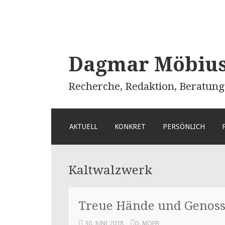
Dagmar Möbius 
Recherche, Redaktion, Beratung
ZUM
AKTUELL
KONKRET
PERSÖNLICH
INHALT
SPRINGEN
Kaltwalzwerk
Treue Hände und Genoss
30. JUNI 2018
D. MOEB