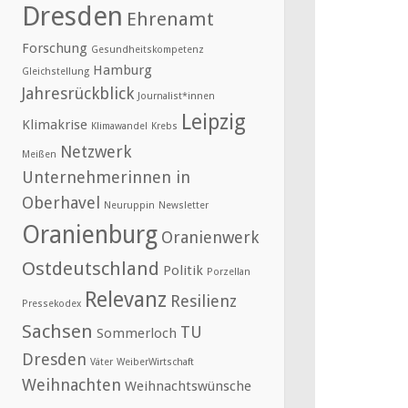
Dresden
Ehrenamt
Forschung
Gesundheitskompetenz
Hamburg
Gleichstellung
Jahresrückblick
Journalist*innen
Leipzig
Klimakrise
Klimawandel
Krebs
Netzwerk
Meißen
Unternehmerinnen in
Oberhavel
Neuruppin
Newsletter
Oranienburg
Oranienwerk
Ostdeutschland
Politik
Porzellan
Relevanz
Resilienz
Pressekodex
Sachsen
TU
Sommerloch
Dresden
Väter
WeiberWirtschaft
Weihnachten
Weihnachtswünsche