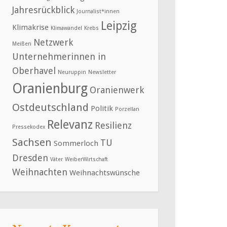
Jahresrückblick
Journalist*innen
Leipzig
Klimakrise
Klimawandel
Krebs
Netzwerk
Meißen
Unternehmerinnen in
Oberhavel
Neuruppin
Newsletter
Oranienburg
Oranienwerk
Ostdeutschland
Politik
Porzellan
Relevanz
Resilienz
Pressekodex
Sachsen
TU
Sommerloch
Dresden
Väter
WeiberWirtschaft
Weihnachten
Weihnachtswünsche