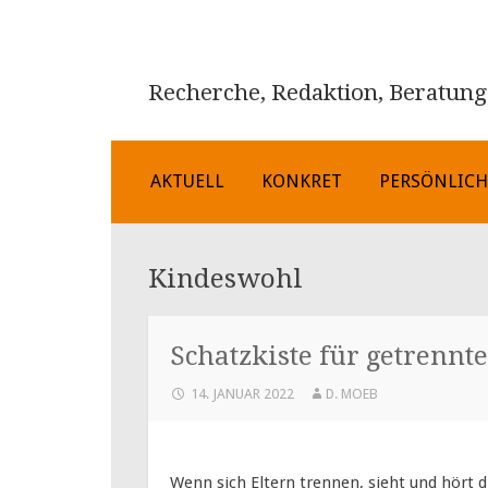
Recherche, Redaktion, Beratung
ZUM
AKTUELL
KONKRET
PERSÖNLIC
INHALT
SPRINGEN
Kindeswohl
Schatzkiste für getrennte
14. JANUAR 2022
D. MOEB
Wenn sich Eltern trennen, sieht und hört 