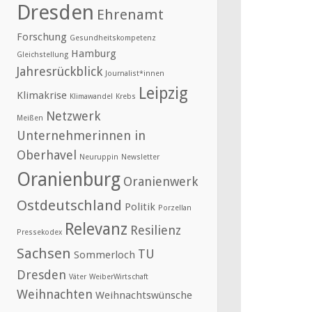
Dresden
Ehrenamt
Forschung
Gesundheitskompetenz
Hamburg
Gleichstellung
Jahresrückblick
Journalist*innen
Leipzig
Klimakrise
Klimawandel
Krebs
Netzwerk
Meißen
Unternehmerinnen in
Oberhavel
Neuruppin
Newsletter
Oranienburg
Oranienwerk
Ostdeutschland
Politik
Porzellan
Relevanz
Resilienz
Pressekodex
Sachsen
TU
Sommerloch
Dresden
Väter
WeiberWirtschaft
Weihnachten
Weihnachtswünsche