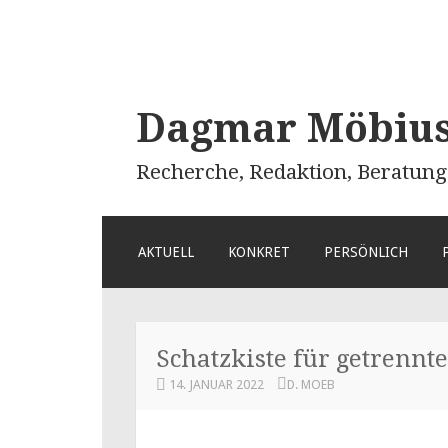
Dagmar Möbius 
Recherche, Redaktion, Beratung
ZUM
AKTUELL
KONKRET
PERSÖNLICH
INHALT
SPRINGEN
Schatzkiste für getrennte
14. JANUAR 2022
D. MOEB