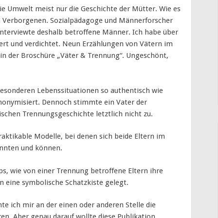
die Umwelt meist nur die Geschichte der Mütter. Wie es
 im Verborgenen. Sozialpädagoge und Männerforscher
interviewte deshalb betroffene Männer. Ich habe über
ert und verdichtet. Neun Erzählungen von Vätern im
t in der Broschüre „Väter & Trennung“. Ungeschönt,
 besonderen Lebenssituationen so authentisch wie
nonymisiert. Dennoch stimmte ein Vater der
schen Trennungsgeschichte letztlich nicht zu.
aktikable Modelle, bei denen sich beide Eltern im
onnten und können.
ps, wie von einer Trennung betroffene Eltern ihre
n eine symbolische Schatzkiste gelegt.
e ich mir an der einen oder anderen Stelle die
en. Aber genau darauf wollte diese Publikation