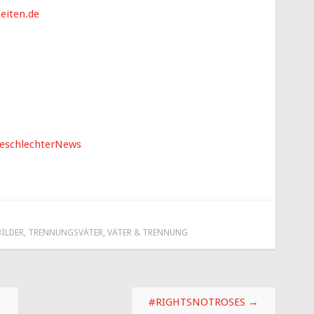
eiten.de
eschlechterNews
ILDER
,
TRENNUNGSVÄTER
,
VÄTER & TRENNUNG
#RIGHTSNOTROSES
→