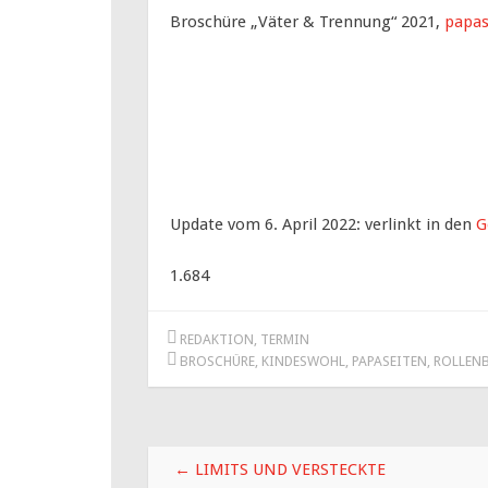
Broschüre „Väter & Trennung“ 2021,
papas
Update vom 6. April 2022: verlinkt in den
G
1.684
REDAKTION
,
TERMIN
BROSCHÜRE
,
KINDESWOHL
,
PAPASEITEN
,
ROLLENB
Beitragsnavigation
←
LIMITS UND VERSTECKTE