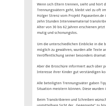
Wenn sich Eltern trennen, sieht und hört 
Trennungsvätern geht, bleibt viel zu oft
Holger Strenz vom Projekt Papaseiten.de 
zehn Stunden Interviewmaterial transkribi
Alter von 30 bis 62 Jahren erschienen jetz
mutig und schonungslos.
Um die unterschiedlichen Einblicke in die
möglich zu gewähren, wurden alle Texte a
Veröffentlichung seiner besonders dramati
Aber die Broschüre informiert auch über pr
Interesse ihrer Kinder gut verständigen k
Alle beteiligten Trennungsväter gaben Tip
Situation meistern können. Diese wurden i
Beim Transkribieren und Schreiben wünscht
unmittelbare Sicht der „Gegenseite“ zu hör