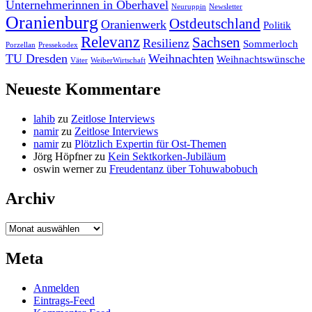
Unternehmerinnen in Oberhavel
Neuruppin
Newsletter
Oranienburg
Ostdeutschland
Oranienwerk
Politik
Relevanz
Sachsen
Resilienz
Sommerloch
Porzellan
Pressekodex
TU Dresden
Weihnachten
Weihnachtswünsche
Väter
WeiberWirtschaft
Neueste Kommentare
lahib
zu
Zeitlose Interviews
namir
zu
Zeitlose Interviews
namir
zu
Plötzlich Expertin für Ost-Themen
Jörg Höpfner
zu
Kein Sektkorken-Jubiläum
oswin werner
zu
Freudentanz über Tohuwabobuch
Archiv
Archiv
Meta
Anmelden
Eintrags-Feed