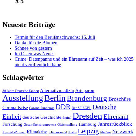
2026
Neueste Beiträge
Termin für den Berufsnachwuchs: 16. Juli
Danke für die Blumen
Schnee von gestern
Im Osten was Neues
Crime, Datenpanne und ein Ehrenamt auf Zeit – was ich 2025
nicht veröffentlicht habe
Schlagwörter
Alternativmedizin
Arteparon
30 Jahre Deutsche Einheit
Ausstellung
Berlin
Brandenburg
Broschüre
DDR
Deutsche
Corona-Krise
Corona-Pandemie
Der SPIEGEL
Dresden
Einheit
Ehrenamt
deutsche Geschichte
digital
Jahresrückblick
Forschung
Hamburg
Gesundheitskompetenz
Gleichstellung
Leipzig
Netzwerk
Klimakrise
Journalist*innen
Klimawandel
Krebs
Meißen