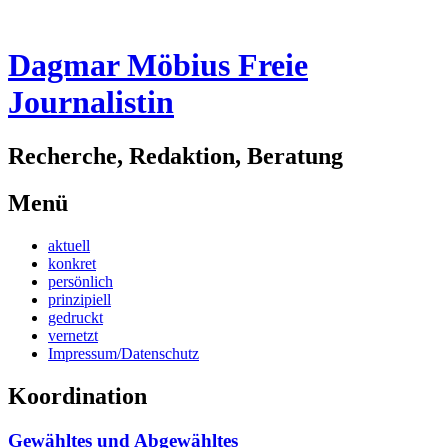
Dagmar Möbius Freie
Journalistin
Recherche, Redaktion, Beratung
Menü
Zum
aktuell
Inhalt
konkret
springen
persönlich
prinzipiell
gedruckt
vernetzt
Impressum/Datenschutz
Koordination
Gewähltes und Abgewähltes