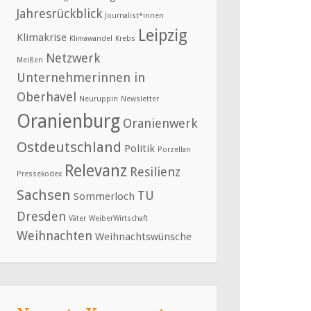
Jahresrückblick
Journalist*innen
Leipzig
Klimakrise
Klimawandel
Krebs
Netzwerk
Meißen
Unternehmerinnen in
Oberhavel
Neuruppin
Newsletter
Oranienburg
Oranienwerk
Ostdeutschland
Politik
Porzellan
Relevanz
Resilienz
Pressekodex
Sachsen
TU
Sommerloch
Dresden
Väter
WeiberWirtschaft
Weihnachten
Weihnachtswünsche