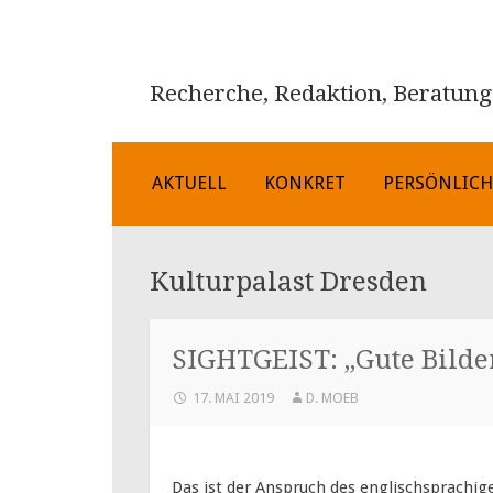
Recherche, Redaktion, Beratung
ZUM
AKTUELL
KONKRET
PERSÖNLIC
INHALT
SPRINGEN
Kulturpalast Dresden
SIGHTGEIST: „Gute Bilde
17. MAI 2019
D. MOEB
Das ist der Anspruch des englischsprachi