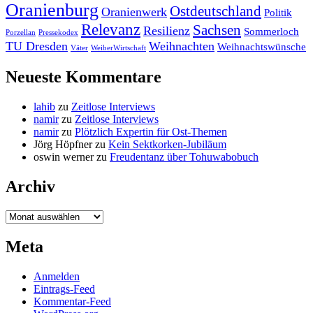
Oranienburg
Ostdeutschland
Oranienwerk
Politik
Relevanz
Sachsen
Resilienz
Sommerloch
Porzellan
Pressekodex
TU Dresden
Weihnachten
Weihnachtswünsche
Väter
WeiberWirtschaft
Neueste Kommentare
lahib
zu
Zeitlose Interviews
namir
zu
Zeitlose Interviews
namir
zu
Plötzlich Expertin für Ost-Themen
Jörg Höpfner
zu
Kein Sektkorken-Jubiläum
oswin werner
zu
Freudentanz über Tohuwabobuch
Archiv
Archiv
Meta
Anmelden
Eintrags-Feed
Kommentar-Feed