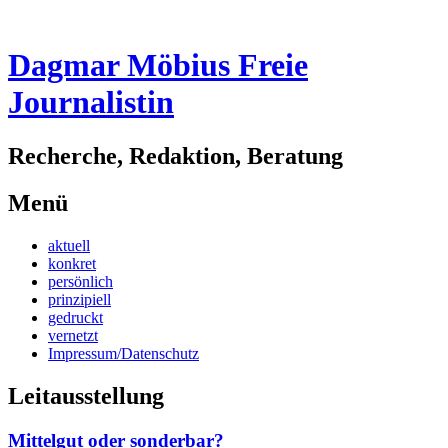
Dagmar Möbius Freie
Journalistin
Recherche, Redaktion, Beratung
Menü
Zum
aktuell
Inhalt
konkret
springen
persönlich
prinzipiell
gedruckt
vernetzt
Impressum/Datenschutz
Leitausstellung
Mittelgut oder sonderbar?