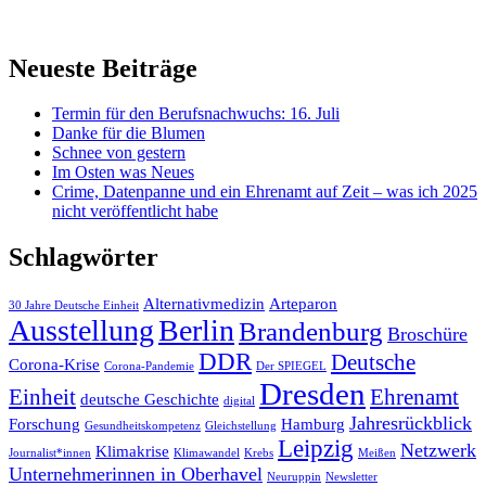
Neueste Beiträge
Termin für den Berufsnachwuchs: 16. Juli
Danke für die Blumen
Schnee von gestern
Im Osten was Neues
Crime, Datenpanne und ein Ehrenamt auf Zeit – was ich 2025
nicht veröffentlicht habe
Schlagwörter
Alternativmedizin
Arteparon
30 Jahre Deutsche Einheit
Ausstellung
Berlin
Brandenburg
Broschüre
DDR
Deutsche
Corona-Krise
Corona-Pandemie
Der SPIEGEL
Dresden
Einheit
Ehrenamt
deutsche Geschichte
digital
Jahresrückblick
Forschung
Hamburg
Gesundheitskompetenz
Gleichstellung
Leipzig
Netzwerk
Klimakrise
Journalist*innen
Klimawandel
Krebs
Meißen
Unternehmerinnen in Oberhavel
Neuruppin
Newsletter