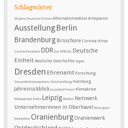
Schlagwörter
Alternativmedizin
Arteparon
30 Jahre Deutsche Einheit
Ausstellung
Berlin
Brandenburg
Broschüre
Corona-Krise
DDR
Deutsche
Corona-Pandemie
Der SPIEGEL
Einheit
deutsche Geschichte
digital
Dresden
Ehrenamt
Forschung
Hamburg
Gesundheitskompetenz
Gleichstellung
Jahresrückblick
Klimakrise
Journalist*innen
Leipzig
Netzwerk
Klimawandel
Krebs
Meißen
Unternehmerinnen in Oberhavel
Neuruppin
Oranienburg
Oranienwerk
Newsletter
Ostdeutschland