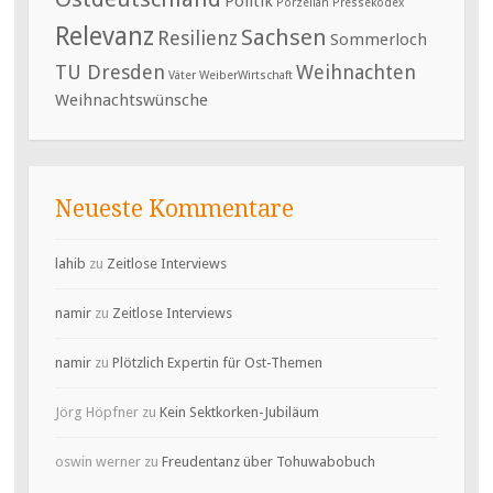
Politik
Porzellan
Pressekodex
Relevanz
Sachsen
Resilienz
Sommerloch
TU Dresden
Weihnachten
Väter
WeiberWirtschaft
Weihnachtswünsche
Neueste Kommentare
lahib
zu
Zeitlose Interviews
namir
zu
Zeitlose Interviews
namir
zu
Plötzlich Expertin für Ost-Themen
Jörg Höpfner
zu
Kein Sektkorken-Jubiläum
oswin werner
zu
Freudentanz über Tohuwabobuch