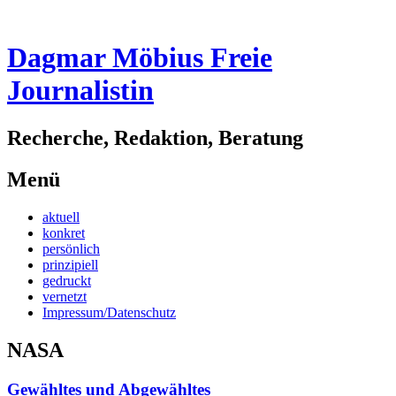
Dagmar Möbius Freie
Journalistin
Recherche, Redaktion, Beratung
Menü
Zum
aktuell
Inhalt
konkret
springen
persönlich
prinzipiell
gedruckt
vernetzt
Impressum/Datenschutz
NASA
Gewähltes und Abgewähltes