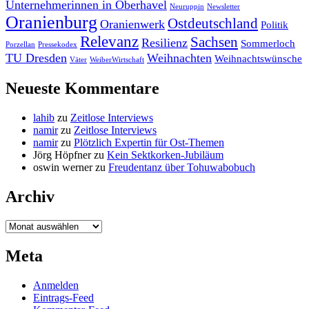
Unternehmerinnen in Oberhavel
Neuruppin
Newsletter
Oranienburg
Ostdeutschland
Oranienwerk
Politik
Relevanz
Sachsen
Resilienz
Sommerloch
Porzellan
Pressekodex
TU Dresden
Weihnachten
Weihnachtswünsche
Väter
WeiberWirtschaft
Neueste Kommentare
lahib
zu
Zeitlose Interviews
namir
zu
Zeitlose Interviews
namir
zu
Plötzlich Expertin für Ost-Themen
Jörg Höpfner
zu
Kein Sektkorken-Jubiläum
oswin werner
zu
Freudentanz über Tohuwabobuch
Archiv
Archiv
Meta
Anmelden
Eintrags-Feed