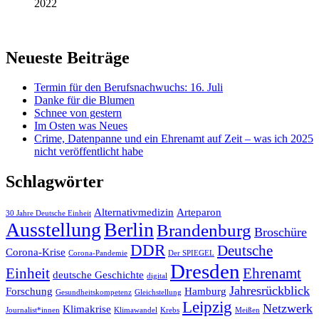
2022
Neueste Beiträge
Termin für den Berufsnachwuchs: 16. Juli
Danke für die Blumen
Schnee von gestern
Im Osten was Neues
Crime, Datenpanne und ein Ehrenamt auf Zeit – was ich 2025
nicht veröffentlicht habe
Schlagwörter
Alternativmedizin
Arteparon
30 Jahre Deutsche Einheit
Ausstellung
Berlin
Brandenburg
Broschüre
DDR
Deutsche
Corona-Krise
Corona-Pandemie
Der SPIEGEL
Dresden
Einheit
Ehrenamt
deutsche Geschichte
digital
Jahresrückblick
Forschung
Hamburg
Gesundheitskompetenz
Gleichstellung
Leipzig
Netzwerk
Klimakrise
Journalist*innen
Klimawandel
Krebs
Meißen