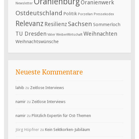
Oranienburg
Oranienwerk
Newsletter
Ostdeutschland
Politik
Porzellan
Pressekodex
Relevanz
Sachsen
Resilienz
Sommerloch
TU Dresden
Weihnachten
Väter
WeiberWirtschaft
Weihnachtswünsche
Neueste Kommentare
lahib
zu
Zeitlose Interviews
namir
zu
Zeitlose Interviews
namir
zu
Plötzlich Expertin für Ost-Themen
Jörg Höpfner
zu
Kein Sektkorken-Jubiläum