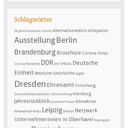
Schlagwörter
Alternativmedizin
Arteparon
30 Jahre Deutsche Einheit
Ausstellung
Berlin
Brandenburg
Broschüre
Corona-Krise
DDR
Deutsche
Corona-Pandemie
Der SPIEGEL
Einheit
deutsche Geschichte
digital
Dresden
Ehrenamt
Forschung
Hamburg
Gesundheitskompetenz
Gleichstellung
Jahresrückblick
Klimakrise
Journalist*innen
Leipzig
Netzwerk
Klimawandel
Krebs
Meißen
Unternehmerinnen in Oberhavel
Neuruppin