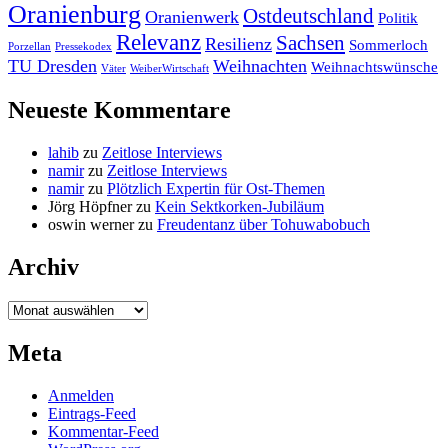
Oranienburg
Ostdeutschland
Oranienwerk
Politik
Relevanz
Sachsen
Resilienz
Sommerloch
Porzellan
Pressekodex
TU Dresden
Weihnachten
Weihnachtswünsche
Väter
WeiberWirtschaft
Neueste Kommentare
lahib
zu
Zeitlose Interviews
namir
zu
Zeitlose Interviews
namir
zu
Plötzlich Expertin für Ost-Themen
Jörg Höpfner
zu
Kein Sektkorken-Jubiläum
oswin werner
zu
Freudentanz über Tohuwabobuch
Archiv
Archiv
Meta
Anmelden
Eintrags-Feed
Kommentar-Feed