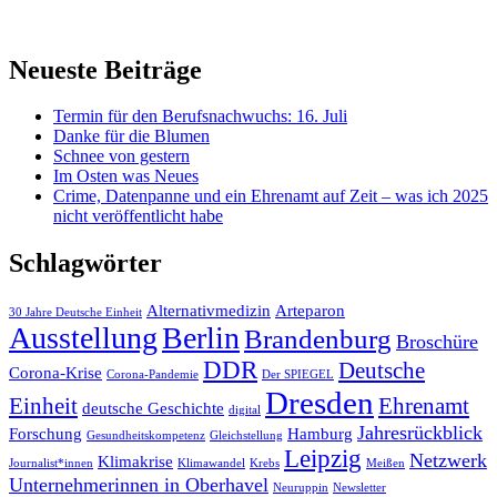
Neueste Beiträge
Termin für den Berufsnachwuchs: 16. Juli
Danke für die Blumen
Schnee von gestern
Im Osten was Neues
Crime, Datenpanne und ein Ehrenamt auf Zeit – was ich 2025
nicht veröffentlicht habe
Schlagwörter
Alternativmedizin
Arteparon
30 Jahre Deutsche Einheit
Ausstellung
Berlin
Brandenburg
Broschüre
DDR
Deutsche
Corona-Krise
Corona-Pandemie
Der SPIEGEL
Dresden
Einheit
Ehrenamt
deutsche Geschichte
digital
Jahresrückblick
Forschung
Hamburg
Gesundheitskompetenz
Gleichstellung
Leipzig
Netzwerk
Klimakrise
Journalist*innen
Klimawandel
Krebs
Meißen
Unternehmerinnen in Oberhavel
Neuruppin
Newsletter