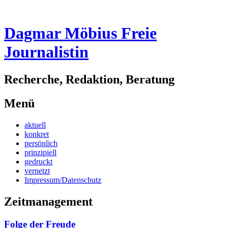
Dagmar Möbius Freie
Journalistin
Recherche, Redaktion, Beratung
Menü
Zum
aktuell
Inhalt
konkret
springen
persönlich
prinzipiell
gedruckt
vernetzt
Impressum/Datenschutz
Zeitmanagement
Folge der Freude