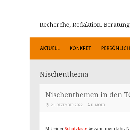
Recherche, Redaktion, Beratung
ZUM
AKTUELL
KONKRET
PERSÖNLIC
INHALT
SPRINGEN
Nischenthema
Nischenthemen in den T
21. DEZEMBER 2022
D. MOEB
Mit einer
Schatzkiste
begann mein Jahr. Nic