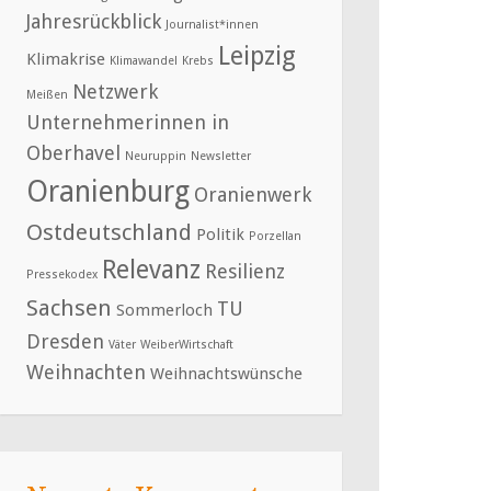
Jahresrückblick
Journalist*innen
Leipzig
Klimakrise
Klimawandel
Krebs
Netzwerk
Meißen
Unternehmerinnen in
Oberhavel
Neuruppin
Newsletter
Oranienburg
Oranienwerk
Ostdeutschland
Politik
Porzellan
Relevanz
Resilienz
Pressekodex
Sachsen
TU
Sommerloch
Dresden
Väter
WeiberWirtschaft
Weihnachten
Weihnachtswünsche