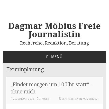
Dagmar Möbius Freie
Journalistin
Recherche, Redaktion, Beratung
MENÜ
ZUM
INHALT
Terminplanung
SPRINGEN
„Findet morgen um 10 Uhr statt“ –
ohne mich
20. JANUAR 2020
D. MOEB
SCHREIBE EINEN KOMMENTAR