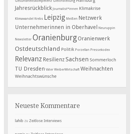
Hamburg
Gesundheitskompetenz
Gleichstellung
Jahresrückblick
Klimakrise
Journalist*innen
Leipzig
Netzwerk
Klimawandel
Krebs
Meißen
Unternehmerinnen in Oberhavel
Neuruppin
Oranienburg
Oranienwerk
Newsletter
Ostdeutschland
Politik
Porzellan
Pressekodex
Relevanz
Sachsen
Resilienz
Sommerloch
TU Dresden
Weihnachten
Väter
WeiberWirtschaft
Weihnachtswünsche
Neueste Kommentare
lahib
zu
Zeitlose Interviews