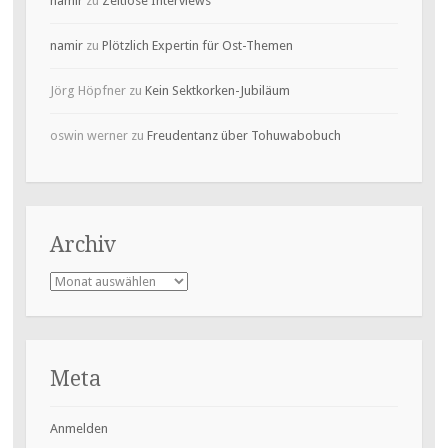
namir
zu
Zeitlose Interviews
namir
zu
Plötzlich Expertin für Ost-Themen
Jörg Höpfner
zu
Kein Sektkorken-Jubiläum
oswin werner
zu
Freudentanz über Tohuwabobuch
Archiv
Archiv
Meta
Anmelden