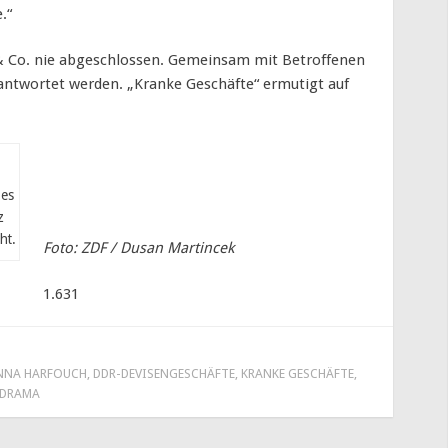
.“
& Co. nie abgeschlossen. Gemeinsam mit Betroffenen
antwortet werden. „Kranke Geschäfte“ ermutigt auf
 es
z
ht.
Foto: ZDF / Dusan Martincek
1.631
NNA HARFOUCH
,
DDR-DEVISENGESCHÄFTE
,
KRANKE GESCHÄFTE
,
-DRAMA