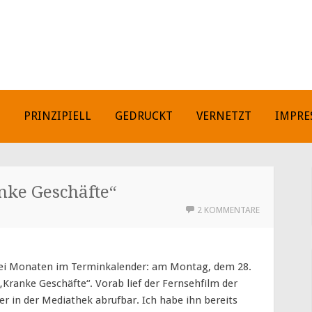
H
PRINZIPIELL
GEDRUCKT
VERNETZT
IMPRE
nke Geschäfte“
2 KOMMENTARE
zwei Monaten im Terminkalender: am Montag, dem 28.
„Kranke Geschäfte“. Vorab lief der Fernsehfilm der
 er in der Mediathek abrufbar. Ich habe ihn bereits