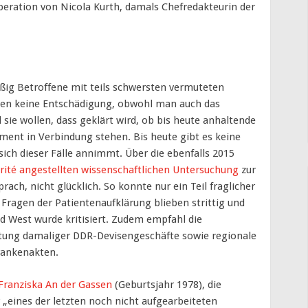
operation von Nicola Kurth, damals Chefredakteurin der
ig Betroffene mit teils schwersten vermuteten
wollen keine Entschädigung, obwohl man auch das
 sie wollen, dass geklärt wird, ob bis heute anhaltende
nt in Verbindung stehen. Bis heute gibt es keine
sich dieser Fälle annimmt. Über die ebenfalls 2015
rité angestellten wissenschaftlichen Untersuchung
zur
ach, nicht glücklich. So konnte nur ein Teil fraglicher
ragen der Patientenaufklärung blieben strittig und
d West wurde kritisiert. Zudem empfahl die
tung damaliger DDR-Devisengeschäfte sowie regionale
rankenakten.
Franziska An der Gassen
(Geburtsjahr 1978), die
eines der letzten noch nicht aufgearbeiteten