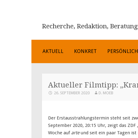
Recherche, Redaktion, Beratung
ZUM
AKTUELL
KONKRET
PERSÖNLIC
INHALT
SPRINGEN
Aktueller Filmtipp: „Kra
26. SEPTEMBER 2020
D. MOEB
Der Erstausstrahlungstermin steht seit 
September 2020, 20:15 Uhr, zeigt das ZDF 
Woche auf
arte
und seit ein paar Tagen ist