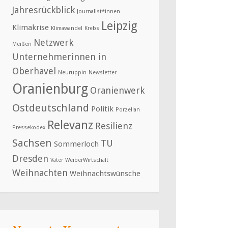
Jahresrückblick
Journalist*innen
Leipzig
Klimakrise
Klimawandel
Krebs
Netzwerk
Meißen
Unternehmerinnen in
Oberhavel
Neuruppin
Newsletter
Oranienburg
Oranienwerk
Ostdeutschland
Politik
Porzellan
Relevanz
Resilienz
Pressekodex
Sachsen
TU
Sommerloch
Dresden
Väter
WeiberWirtschaft
Weihnachten
Weihnachtswünsche