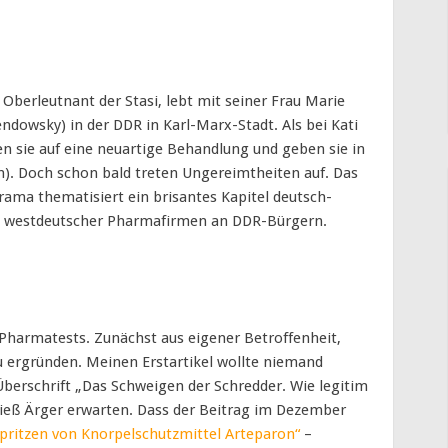
r Oberleutnant der Stasi, lebt mit seiner Frau Marie
endowsky) in der DDR in Karl-Marx-Stadt. Als bei Kati
fen sie auf eine neuartige Behandlung und geben sie in
h). Doch schon bald treten Ungereimtheiten auf. Das
rama thematisiert ein brisantes Kapitel deutsch-
s westdeutscher Pharmafirmen an DDR-Bürgern.
R-Pharmatests. Zunächst aus eigener Betroffenheit,
u ergründen. Meinen Erstartikel wollte niemand
Überschrift „Das Schweigen der Schredder. Wie legitim
ließ Ärger erwarten. Dass der Beitrag im Dezember
pritzen von Knorpelschutzmittel Arteparon“
–