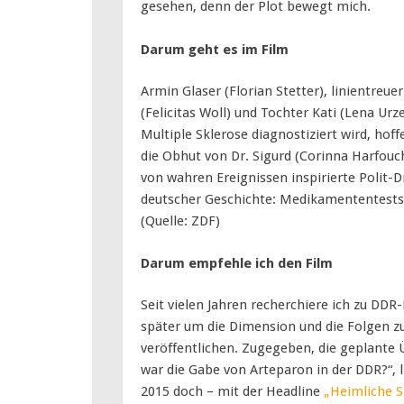
gesehen, denn der Plot bewegt mich.
Darum geht es im Film
Armin Glaser (Florian Stetter), linientreue
(Felicitas Woll) und Tochter Kati (Lena Urz
Multiple Sklerose diagnostiziert wird, hof
die Obhut von Dr. Sigurd (Corinna Harfouc
von wahren Ereignissen inspirierte Polit-D
deutscher Geschichte: Medikamententest
(Quelle: ZDF)
Darum empfehle ich den Film
Seit vielen Jahren recherchiere ich zu DD
später um die Dimension und die Folgen z
veröffentlichen. Zugegeben, die geplante 
war die Gabe von Arteparon in der DDR?“, 
2015 doch – mit der Headline
„Heimliche S