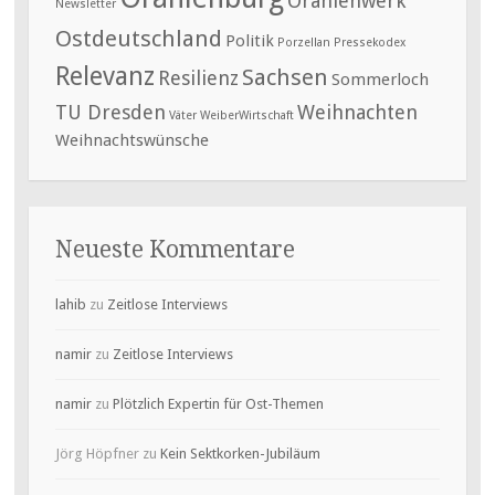
Oranienwerk
Newsletter
Ostdeutschland
Politik
Porzellan
Pressekodex
Relevanz
Sachsen
Resilienz
Sommerloch
TU Dresden
Weihnachten
Väter
WeiberWirtschaft
Weihnachtswünsche
Neueste Kommentare
lahib
zu
Zeitlose Interviews
namir
zu
Zeitlose Interviews
namir
zu
Plötzlich Expertin für Ost-Themen
Jörg Höpfner
zu
Kein Sektkorken-Jubiläum