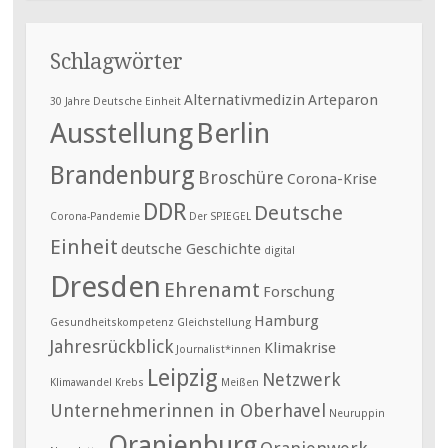
Schlagwörter
Alternativmedizin
Arteparon
30 Jahre Deutsche Einheit
Ausstellung
Berlin
Brandenburg
Broschüre
Corona-Krise
DDR
Deutsche
Corona-Pandemie
Der SPIEGEL
Einheit
deutsche Geschichte
digital
Dresden
Ehrenamt
Forschung
Hamburg
Gesundheitskompetenz
Gleichstellung
Jahresrückblick
Klimakrise
Journalist*innen
Leipzig
Netzwerk
Klimawandel
Krebs
Meißen
Unternehmerinnen in Oberhavel
Neuruppin
Oranienburg