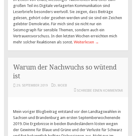
großen Teil ins Digitale verlagerten Kommunikation sind
Leserbriefe besonders wertvoll. Sie zeigen, dass Beiträge
gelesen, gehört oder gesehen werden und sie sind ein Zeichen
gelebter Demokratie. Für mich sind sie nicht nur ein
Seismograph für sensible Themen, sondern auch ein
Vertrauensvorschuss. In den letzten Wochen erreichten mich
mehr solcher Reaktionen als sonst.
Weiterlesen
→
Warum der Nachwuchs so wütend
ist
29. SEPTEMBER 2019
D. MOEB
SCHREIBE EINEN KOMMENTAR
Mein voriger Blogbeitrag entstand vor den Landtagswahlen in
Sachsen und Brandenburg am ersten Septemberwochenende
2019. Die Ergebnisse in beiden Bundesländern lösten wegen
der Gewinne für Blaue und Grüne und der Verluste für Schwarz
und Rot bekanntlich heftige Diskussionen aus. Nicht nur im