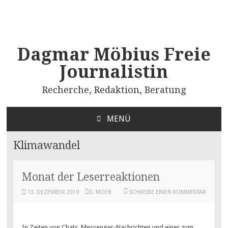
Dagmar Möbius Freie
Journalistin
Recherche, Redaktion, Beratung
MENÜ
ZUM
INHALT
Klimawandel
SPRINGEN
Monat der Leserreaktionen
13. DEZEMBER 2019
D. MOEB
SCHREIBE EINEN KOMMENTAR
In Zeiten von Chats, Messenger-Nachrichten und einer zum