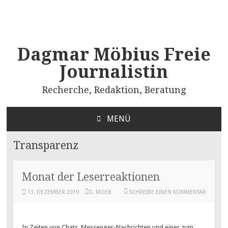
Dagmar Möbius Freie
Journalistin
Recherche, Redaktion, Beratung
MENÜ
ZUM
INHALT
Transparenz
SPRINGEN
Monat der Leserreaktionen
13. DEZEMBER 2019
D. MOEB
SCHREIBE EINEN KOMMENTAR
In Zeiten von Chats, Messenger-Nachrichten und einer zum