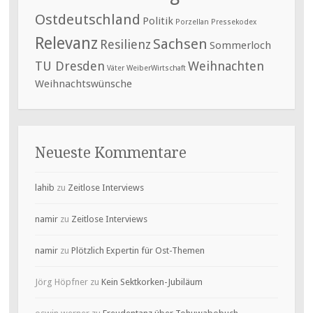
Ostdeutschland
Politik
Porzellan
Pressekodex
Relevanz
Sachsen
Resilienz
Sommerloch
TU Dresden
Weihnachten
Väter
WeiberWirtschaft
Weihnachtswünsche
Neueste Kommentare
lahib
zu
Zeitlose Interviews
namir
zu
Zeitlose Interviews
namir
zu
Plötzlich Expertin für Ost-Themen
Jörg Höpfner
zu
Kein Sektkorken-Jubiläum