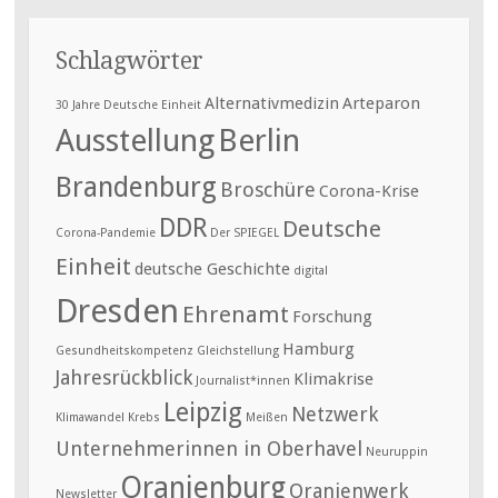
Schlagwörter
Alternativmedizin
Arteparon
30 Jahre Deutsche Einheit
Ausstellung
Berlin
Brandenburg
Broschüre
Corona-Krise
DDR
Deutsche
Corona-Pandemie
Der SPIEGEL
Einheit
deutsche Geschichte
digital
Dresden
Ehrenamt
Forschung
Hamburg
Gesundheitskompetenz
Gleichstellung
Jahresrückblick
Klimakrise
Journalist*innen
Leipzig
Netzwerk
Klimawandel
Krebs
Meißen
Unternehmerinnen in Oberhavel
Neuruppin
Oranienburg
Oranienwerk
Newsletter