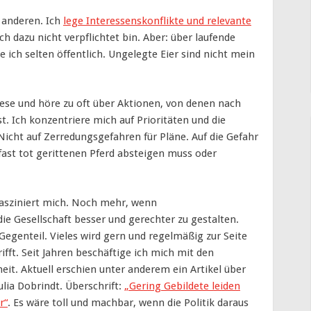
i anderen. Ich
lege Interessenskonflikte und relevante
ch dazu nicht verpflichtet bin. Aber: über laufende
ich selten öffentlich. Ungelegte Eier sind nicht mein
 lese und höre zu oft über Aktionen, von denen nach
t. Ich konzentriere mich auf Prioritäten und die
icht auf Zerredungsgefahren für Pläne. Auf die Gefahr
fast tot gerittenen Pferd absteigen muss oder
fasziniert mich. Noch mehr, wenn
e Gesellschaft besser und gerechter zu gestalten.
egenteil. Vieles wird gern und regelmäßig zur Seite
fft. Seit Jahren beschäftige ich mich mit den
. Aktuell erschien unter anderem ein Artikel über
ulia Dobrindt. Überschrift:
„Gering Gebildete leiden
r“
. Es wäre toll und machbar, wenn die Politik daraus