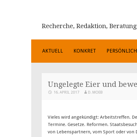
Recherche, Redaktion, Beratung
ZUM
AKTUELL
KONKRET
PERSÖNLIC
INHALT
SPRINGEN
Ungelegte Eier und bewe
16. APRIL 2017
D. MOEB
Vieles wird angekündigt: Arbeitstreffen. 
Termine. Gesetze. Reformen. Staatsbesuche
von Lebenspartnern, vom Sport oder von