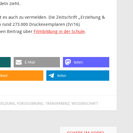
deln zieht.
 es auch zu vermelden. Die Zeitschrift „Erziehung &
n rund 273.000 Druckexemplaren (IV/16)
inen Beitrag über
Filmbildung in der Schule
.
E-Mail
teilen
feed
teilen
BILDUNG
,
FOKUSSIERUNG
,
TRANSPARENZ
,
WISSENSCHAFT
SCHERE IM KOPF?
→