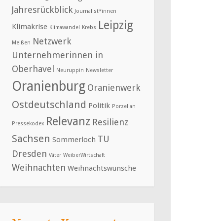
Jahresrückblick
Journalist*innen
Leipzig
Klimakrise
Klimawandel
Krebs
Netzwerk
Meißen
Unternehmerinnen in
Oberhavel
Neuruppin
Newsletter
Oranienburg
Oranienwerk
Ostdeutschland
Politik
Porzellan
Relevanz
Resilienz
Pressekodex
Sachsen
TU
Sommerloch
Dresden
Väter
WeiberWirtschaft
Weihnachten
Weihnachtswünsche