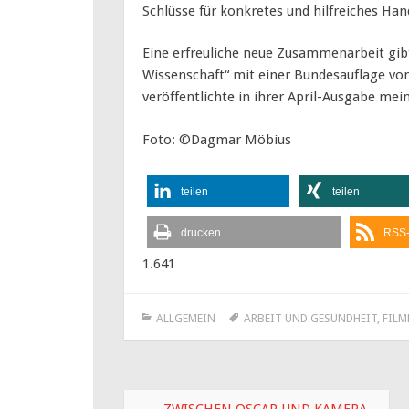
Schlüsse für konkretes und hilfreiches Han
Eine erfreuliche neue Zusammenarbeit gibt
Wissenschaft“ mit einer Bundesauflage vo
veröffentlichte in ihrer April-Ausgabe me
Foto: ©Dagmar Möbius
teilen
teilen
drucken
RSS-
1.641
ALLGEMEIN
ARBEIT UND GESUNDHEIT
,
FILM
Beitragsnavigation
←
ZWISCHEN OSCAR UND KAMERA