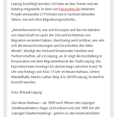
Leipzig besichtigt werden. Ich habe an den Texten und am
Katalog mitgewirkt. In dem von
Papaseiten.de
initiierten
Projekt entstanden 27 Portraits von in Sachsen lebenden
Vätern, mit und ohne Migrationsgeschichte.
„
Bemerkenswert ist, wie sich Konzepte und das Verständnis
von Vaterschaft im Laufe der Zeit und im Rahmen von
Migration verändert haben. Gleichzeitig wird sichtbar, wie sehr
sich die Herausforderungen und Geschichten der Väter
ähneln“, kündigt der Verband binationaler Familien und
Partnerschaften, iaf e.V. Leipzig, an. Er zeigt die Ausstellung in
Kooperation mit dem Migrantenbeirat der Stadt Leipzig. Die
Exposition kann montags bis donnerstags zwischen 8 und 18
Uhr und freitags von 8 bis 15 Uhr im Neuen Rathaus, Untere
Wandelhalle, Martin-Luther-Ring 4-6, 04109 Leipzig, kostenfrei
besucht werden.
Foto: ©Stadt Leipzig
Das Neue Rathaus – ab 1899 nach Plänen des Leipziger
Stadtbaudirektors Hugo Licht erbaut und seit 1905 Sitz der
Leipziger Stadtverwaltung – gehört zu den bedeutendsten