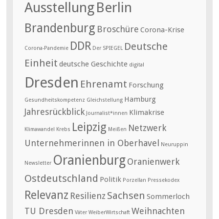
Ausstellung
Berlin
Brandenburg
Broschüre
Corona-Krise
DDR
Deutsche
Corona-Pandemie
Der SPIEGEL
Einheit
deutsche Geschichte
digital
Dresden
Ehrenamt
Forschung
Hamburg
Gesundheitskompetenz
Gleichstellung
Jahresrückblick
Klimakrise
Journalist*innen
Leipzig
Netzwerk
Klimawandel
Krebs
Meißen
Unternehmerinnen in Oberhavel
Neuruppin
Oranienburg
Oranienwerk
Newsletter
Ostdeutschland
Politik
Porzellan
Pressekodex
Relevanz
Sachsen
Resilienz
Sommerloch
TU Dresden
Weihnachten
Väter
WeiberWirtschaft