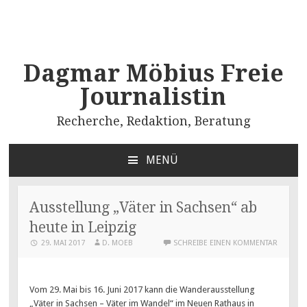
Dagmar Möbius Freie
Journalistin
Recherche, Redaktion, Beratung
MENÜ
ZUM
INHALT
SPRINGEN
Ausstellung „Väter in Sachsen“ ab
heute in Leipzig
29. MAI 2017
D. MOEB
SCHREIBE EINEN KOMMENTAR
Vom 29. Mai bis 16. Juni 2017 kann die Wanderausstellung
„Väter in Sachsen – Väter im Wandel“ im Neuen Rathaus in