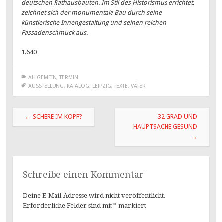
deutschen Rathausbauten. Im Stil des Historismus errichtet,
zeichnet sich der monumentale Bau durch seine
künstlerische Innengestaltung und seinen reichen
Fassadenschmuck aus.
1.640
ALLGEMEIN
,
TERMIN
AUSSTELLUNG
,
KATALOG
,
LEIPZIG
,
TEXTE
,
VÄTER
Beitragsnavigation
←
SCHERE IM KOPF?
32 GRAD UND
HAUPTSACHE GESUND
→
Schreibe einen Kommentar
Deine E-Mail-Adresse wird nicht veröffentlicht.
Erforderliche Felder sind mit
*
markiert