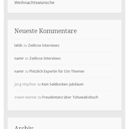
Weihnachtswünsche
Neueste Kommentare
lahib
zu
Zeitlose Interviews
namir
zu
Zeitlose Interviews
namir
zu
Plötzlich Expertin für Ost-Themen
Jörg Höpfner
zu
Kein Sektkorken-Jubiläum
oswin werner
zu
Freudentanz über Tohuwabobuch
Archiv