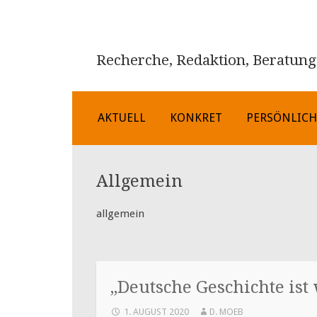
Recherche, Redaktion, Beratung
ZUM
AKTUELL
KONKRET
PERSÖNLIC
INHALT
SPRINGEN
Allgemein
allgemein
„Deutsche Geschichte ist
1. AUGUST 2020
D. MOEB