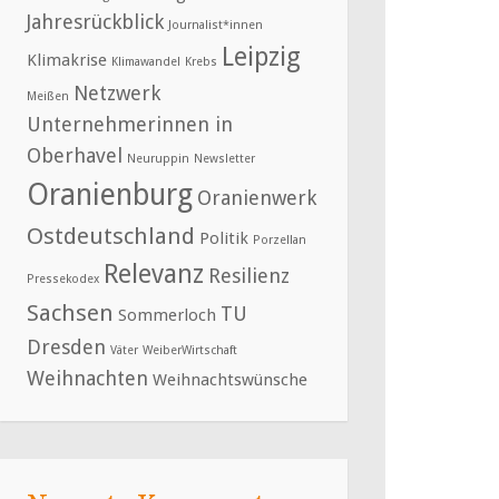
Jahresrückblick
Journalist*innen
Leipzig
Klimakrise
Klimawandel
Krebs
Netzwerk
Meißen
Unternehmerinnen in
Oberhavel
Neuruppin
Newsletter
Oranienburg
Oranienwerk
Ostdeutschland
Politik
Porzellan
Relevanz
Resilienz
Pressekodex
Sachsen
TU
Sommerloch
Dresden
Väter
WeiberWirtschaft
Weihnachten
Weihnachtswünsche