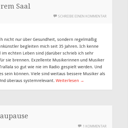
erem Saal
SCHREIBE EINEN KOMMENTAR
ch nicht nur über Gesundheit, sondern regelmäßig
inkünstler begleiten mich seit 35 Jahren. Ich kenne
d im echten Leben sind (darüber schrieb ich sehr
für sie brennen. Exzellente Musikerinnen und Musiker
rallala so gut wie nie im Radio gespielt werden. Und
s sein können. Viele sind weitaus bessere Musiker als
. Und überaus systemrelevant.
Weiterlesen
→
laupause
1 KOMMENTAR