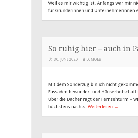
Weil es mir wichtig ist. Anfangs war mir nic
für Gründerinnen und Unternehmerinnen 
So ruhig hier – auch in
30. JUNI 2020
D. MOEB
Mit dem Sonderzug bin ich nicht gekomme
Fassaden bewundert und Häuserbotschaften 
Über die Dächer ragt der Fernsehturm – wi
höchstens nachts.
Weiterlesen
→