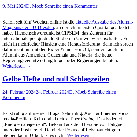
9. Mai 2024
D. Moeb
Schreibe einen Kommentar
Schon seit fünf Wochen online ist die
aktuelle Ausgabe des Alumni-
Magazins der TU Dresden
, an der ich im ersten Quartal gearbeitet
habe. Themenschwerpunkt ist CIPSEM, das Zentrum für
internationale postgraduale Studien in Umweltwissenschaften. Für
mich in mehrfacher Hinsicht eine Herausforderung, denn ich sprach
dafür nicht nur mit den Expert*innen vor Ort, sondern auch mit
Alumni aus Armenien, Guatemala und Nigeria, die heute
Regierungsverantwortung tragen oder Regierungen beraten.
Weiterlesen
→
Gelbe Hefte und null Schlagzeilen
24. Februar 2024
24. Februar 2024
D. Moeb
Schreibe einen
Kommentar
Es ist ruhig auf meinen Blogs. Sehr ruhig. Auch auf meinen social-
media-Profilen. Kein digital detox. Eher
Pacing
. Das bedeutet
„Energiemanagement“. Bekannt aus der Therapie von Fatigue
und/oder Post Covid. Damit der Fokus auf Lebenswichtigem
bleiben kann. Urlaub ist es nicht.
Weiterlesen
→