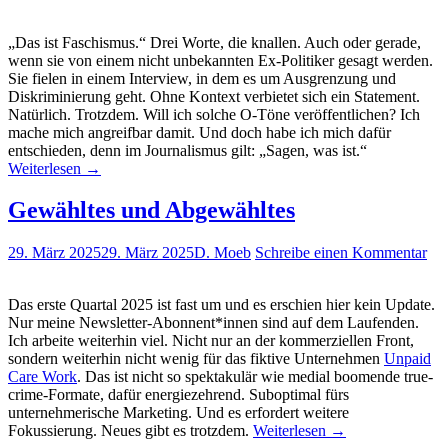
„Das ist Faschismus.“ Drei Worte, die knallen. Auch oder gerade,
wenn sie von einem nicht unbekannten Ex-Politiker gesagt werden.
Sie fielen in einem Interview, in dem es um Ausgrenzung und
Diskriminierung geht. Ohne Kontext verbietet sich ein Statement.
Natürlich. Trotzdem. Will ich solche O-Töne veröffentlichen? Ich
mache mich angreifbar damit. Und doch habe ich mich dafür
entschieden, denn im Journalismus gilt: „Sagen, was ist.“
Weiterlesen
→
Gewähltes und Abgewähltes
29. März 2025
29. März 2025
D. Moeb
Schreibe einen Kommentar
Das erste Quartal 2025 ist fast um und es erschien hier kein Update.
Nur meine Newsletter-Abonnent*innen sind auf dem Laufenden.
Ich arbeite weiterhin viel. Nicht nur an der kommerziellen Front,
sondern weiterhin nicht wenig für das fiktive Unternehmen
Unpaid
Care Work
. Das ist nicht so spektakulär wie medial boomende true-
crime-Formate, dafür energiezehrend. Suboptimal fürs
unternehmerische Marketing. Und es erfordert weitere
Fokussierung. Neues gibt es trotzdem.
Weiterlesen
→