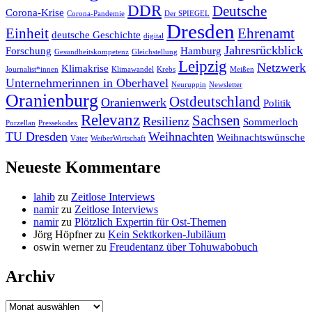
DDR
Deutsche
Corona-Krise
Corona-Pandemie
Der SPIEGEL
Dresden
Einheit
Ehrenamt
deutsche Geschichte
digital
Jahresrückblick
Forschung
Hamburg
Gesundheitskompetenz
Gleichstellung
Leipzig
Netzwerk
Klimakrise
Journalist*innen
Klimawandel
Krebs
Meißen
Unternehmerinnen in Oberhavel
Neuruppin
Newsletter
Oranienburg
Ostdeutschland
Oranienwerk
Politik
Relevanz
Sachsen
Resilienz
Sommerloch
Porzellan
Pressekodex
TU Dresden
Weihnachten
Weihnachtswünsche
Väter
WeiberWirtschaft
Neueste Kommentare
lahib
zu
Zeitlose Interviews
namir
zu
Zeitlose Interviews
namir
zu
Plötzlich Expertin für Ost-Themen
Jörg Höpfner
zu
Kein Sektkorken-Jubiläum
oswin werner
zu
Freudentanz über Tohuwabobuch
Archiv
Archiv