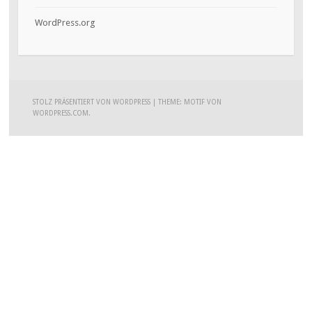
WordPress.org
STOLZ PRÄSENTIERT VON WORDPRESS
|
THEME: MOTIF VON
WORDPRESS.COM
.