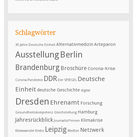
Schlagwörter
Alternativmedizin
Arteparon
30 Jahre Deutsche Einheit
Ausstellung
Berlin
Brandenburg
Broschüre
Corona-Krise
DDR
Deutsche
Corona-Pandemie
Der SPIEGEL
Einheit
deutsche Geschichte
digital
Dresden
Ehrenamt
Forschung
Hamburg
Gesundheitskompetenz
Gleichstellung
Jahresrückblick
Klimakrise
Journalist*innen
Leipzig
Netzwerk
Klimawandel
Krebs
Meißen