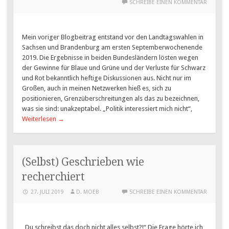
SCHREIBE EINEN KOMMENTAR
Mein voriger Blogbeitrag entstand vor den Landtagswahlen in
Sachsen und Brandenburg am ersten Septemberwochenende
2019. Die Ergebnisse in beiden Bundesländern lösten wegen
der Gewinne für Blaue und Grüne und der Verluste für Schwarz
und Rot bekanntlich heftige Diskussionen aus. Nicht nur im
Großen, auch in meinen Netzwerken hieß es, sich zu
positionieren, Grenzüberschreitungen als das zu bezeichnen,
was sie sind: unakzeptabel. „Politik interessiert mich nicht“,
Weiterlesen
→
(Selbst) Geschrieben wie
recherchiert
27. JULI 2019
D. MOEB
SCHREIBE EINEN KOMMENTAR
„Du schreibst das doch nicht alles selbst?!“ Die Frage hörte ich