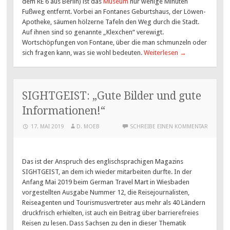
dem RE 6 aus Berlin) ist das
Museum
nur wenige Minuten
Fußweg entfernt. Vorbei an Fontanes Geburtshaus, der Löwen-
Apotheke, säumen hölzerne Tafeln den Weg durch die Stadt.
Auf ihnen sind so genannte „Klexchen“ verewigt.
Wortschöpfungen von Fontane, über die man schmunzeln oder
sich fragen kann, was sie wohl bedeuten.
Weiterlesen
→
SIGHTGEIST: „Gute Bilder und gute
Informationen!“
17. MAI 2019
D. MOEB
SCHREIBE EINEN KOMMENTAR
Das ist der Anspruch des englischsprachigen Magazins
SIGHTGEIST, an dem ich wieder mitarbeiten durfte. In der
Anfang Mai 2019 beim German Travel Mart in Wiesbaden
vorgestellten Ausgabe Nummer 12, die Reisejournalisten,
Reiseagenten und Tourismusvertreter aus mehr als 40 Ländern
druckfrisch erhielten, ist auch ein Beitrag über barrierefreies
Reisen zu lesen. Dass Sachsen zu den in dieser Thematik