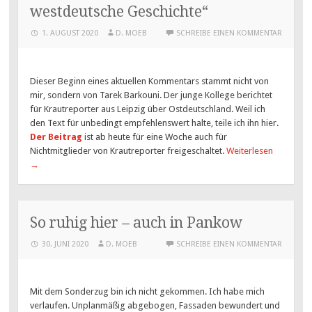
westdeutsche Geschichte“
1. AUGUST 2020
D. MOEB
SCHREIBE EINEN KOMMENTAR
Dieser Beginn eines aktuellen Kommentars stammt nicht von
mir, sondern von Tarek Barkouni. Der junge Kollege berichtet
für Krautreporter aus Leipzig über Ostdeutschland. Weil ich
den Text für unbedingt empfehlenswert halte, teile ich ihn hier.
Der Beitrag
ist ab heute für eine Woche auch für
Nichtmitglieder von Krautreporter freigeschaltet.
Weiterlesen
→
So ruhig hier – auch in Pankow
30. JUNI 2020
D. MOEB
SCHREIBE EINEN KOMMENTAR
Mit dem Sonderzug bin ich nicht gekommen. Ich habe mich
verlaufen. Unplanmäßig abgebogen, Fassaden bewundert und