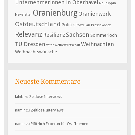
Unternehmerinnen in Oberhavel
Neuruppin
Oranienburg
Oranienwerk
Newsletter
Ostdeutschland
Politik
Porzellan
Pressekodex
Relevanz
Sachsen
Resilienz
Sommerloch
TU Dresden
Weihnachten
Väter
WeiberWirtschaft
Weihnachtswünsche
Neueste Kommentare
lahib
zu
Zeitlose Interviews
namir
zu
Zeitlose Interviews
namir
zu
Plötzlich Expertin für Ost-Themen